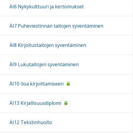
ÄI6 Nykykulttuuri ja kertomukset
ÄI7 Puheviestinnän taitojen syventäminen
ÄI8 Kirjoitustaitojen syventäminen
ÄI9 Lukutaitojen syventäminen
ÄI10 Iloa kirjoittamiseen
ÄI13 Kirjallisuusdiplomi
ÄI12 Tekstinhuolto