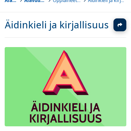
Alavus
>
Alavuden lukio
>
Oppiaineet ja kurssit
>
Äidinkieli ja kirjallisuus
Äidinkieli ja kirjallisuus