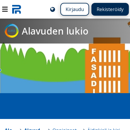
Kirjaudu
Rekisteröidy
Alavuden lukio