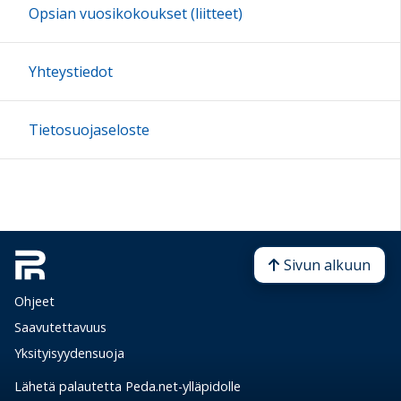
Opsian vuosikokoukset (liitteet)
Yhteystiedot
Tietosuojaseloste
Sivun alkuun
Ohjeet
Saavutettavuus
Yksityisyydensuoja
Lähetä palautetta Peda.net-ylläpidolle