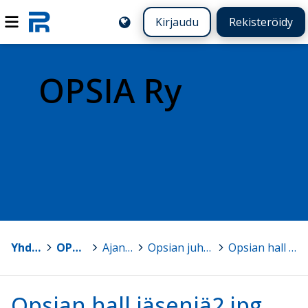
Kirjaudu
Rekisteröidy
OPSIA Ry
Yhdistykset
>
OPSIA Ry
>
Ajankohtaista
>
Opsian juhlaseminaarin esitykset 18.-19.8.2022
>
Opsian hall jäseniä2.jpg
Opsian hall jäseniä2.jpg