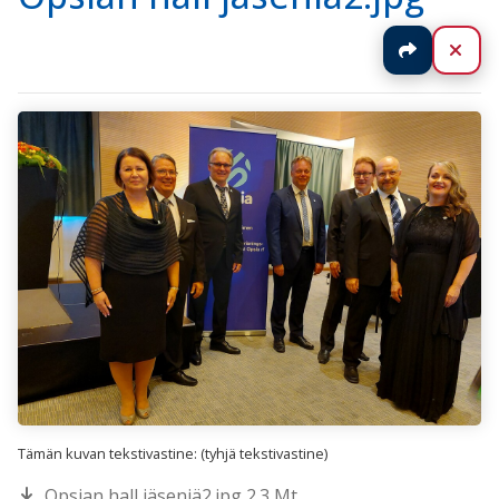
Jaa
Sul
Tämän kuvan tekstivastine: (tyhjä tekstivastine)
Opsian hall jäseniä2.jpg 2.3 Mt