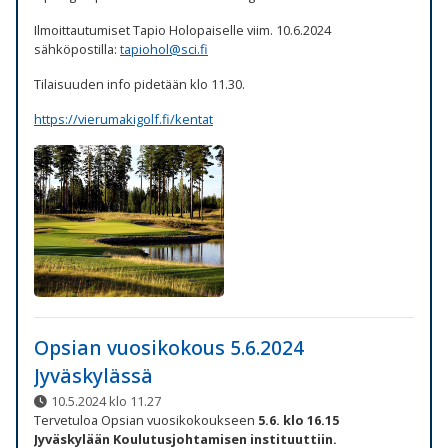
Ilmoittautumiset Tapio Holopaiselle viim. 10.6.2024
sähköpostilla:
tapiohol@sci.fi
Tilaisuuden info pidetään klo 11.30.
https://vierumakigolf.fi/kentat
Opsian vuosikokous 5.6.2024
Jyväskylässä
10.5.2024 klo 11.27
Tervetuloa Opsian vuosikokoukseen
5.6. klo 16.15
Jyväskylään Koulutusjohtamisen instituuttiin.