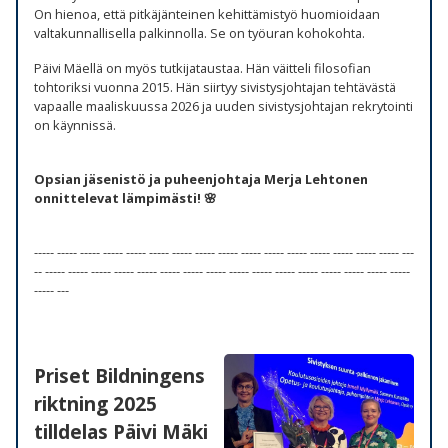
On hienoa, että pitkäjänteinen kehittämistyö huomioidaan
valtakunnallisella palkinnolla. Se on työuran kohokohta.
Päivi Mäellä on myös tutkijataustaa. Hän väitteli filosofian
tohtoriksi vuonna 2015. Hän siirtyy sivistysjohtajan tehtävästä
vapaalle maaliskuussa 2026 ja uuden sivistysjohtajan rekrytointi
on käynnissä.
Opsian jäsenistö ja puheenjohtaja Merja Lehtonen
onnittelevat lämpimästi! 🌸
----- ----- ----- ----- ----- ----- ----- ----- ----- ----- ----- ----- ----- ----- ----- ----- ---
-- ----- ----- ----- ----- ----- ----- ----- ----- ----- ----- ----- ----- ----- ----- ----- -----
----- ---
Priset Bildningens
riktning 2025
tilldelas Päivi Mäki