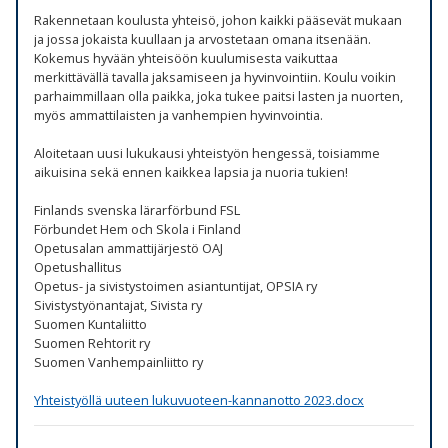
Rakennetaan koulusta yhteisö, johon kaikki pääsevät mukaan
ja jossa jokaista kuullaan ja arvostetaan omana itsenään.
Kokemus hyvään yhteisöön kuulumisesta vaikuttaa
merkittävällä tavalla jaksamiseen ja hyvinvointiin. Koulu voikin
parhaimmillaan olla paikka, joka tukee paitsi lasten ja nuorten,
myös ammattilaisten ja vanhempien hyvinvointia.
Aloitetaan uusi lukukausi yhteistyön hengessä, toisiamme
aikuisina sekä ennen kaikkea lapsia ja nuoria tukien!
Finlands svenska lärarförbund FSL
Förbundet Hem och Skola i Finland
Opetusalan ammattijärjestö OAJ
Opetushallitus
Opetus- ja sivistystoimen asiantuntijat, OPSIA ry
Sivistystyönantajat, Sivista ry
Suomen Kuntaliitto
Suomen Rehtorit ry
Suomen Vanhempainliitto ry
Yhteistyöllä uuteen lukuvuoteen-kannanotto 2023.docx