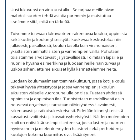
Uusi lukuvuosi on aina uusi alku. Se tarjoaa meille oivan
mahdollisuuden tehdä asioita paremmin ja muistuttaa
itseämme siitä, mikä on tärkeää.
Toivomme tulevaan lukuvuoteen rakentavaa koulua, oppimista
sekä kodin ja koulun yhteistyötä koskevaa keskustelua niin
julkisesti, paikallisesti, koulun tasolla kuin viranomaisten,
yksittäisten ammattilaisten ja vanhempien välillä. Puhutaan
toisistamme arvostavasti ja ystävällisesti. Toimitaan lapsille ja
nuorille hyvänä esimerkkinä ja luodaan heille näin turvaa ja
uskoa siihen, että me aikuiset kyllä kannattelemme heitä.
Luodaan koulumaailmaan toimintakulttuuri, jossa koti ja koulu
tekevät hyvää yhteistyötä ja jossa vanhempien ja koulun
aikuisten väliselle vuoropuhelulle on tilaa. Tuetaan yhdessä
oppimista ja oppimisen iloa. Tunnistetaan mahdollisesti esiin
nousevat ongelmat ja tartutaan niihin yhdessä avoimesti,
rakentavasti ja ratkaisukeskeisesti. Pidetään kiinni yhteisistä
kasvatustavoitteista ja kasvatusyhteistyöstä. Näiden molempien
rooli on entistä tärkeämpi tilanteessa, jossa lasten ja nuorten
hyvinvoinnin ja mielenterveyden haasteet sekä perheiden ja
koulujen kokema kuormitus ovat lisääntyneet.