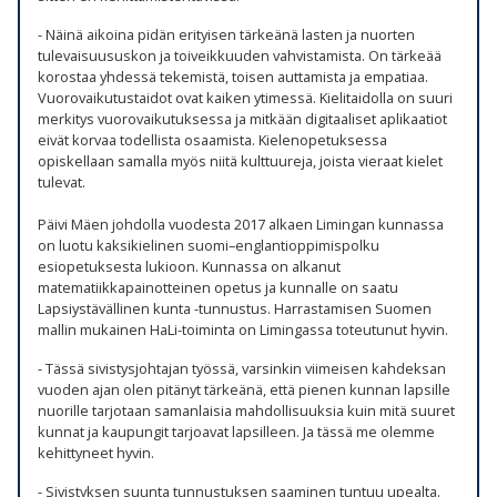
- Näinä aikoina pidän erityisen tärkeänä lasten ja nuorten
tulevaisuususkon ja toiveikkuuden vahvistamista. On tärkeää
korostaa yhdessä tekemistä, toisen auttamista ja empatiaa.
Vuorovaikutustaidot ovat kaiken ytimessä. Kielitaidolla on suuri
merkitys vuorovaikutuksessa ja mitkään digitaaliset aplikaatiot
eivät korvaa todellista osaamista. Kielenopetuksessa
opiskellaan samalla myös niitä kulttuureja, joista vieraat kielet
tulevat.
Päivi Mäen johdolla vuodesta 2017 alkaen Limingan kunnassa
on luotu kaksikielinen suomi–englantioppimispolku
esiopetuksesta lukioon. Kunnassa on alkanut
matematiikkapainotteinen opetus ja kunnalle on saatu
Lapsiystävällinen kunta -tunnustus. Harrastamisen Suomen
mallin mukainen HaLi-toiminta on Limingassa toteutunut hyvin.
- Tässä sivistysjohtajan työssä, varsinkin viimeisen kahdeksan
vuoden ajan olen pitänyt tärkeänä, että pienen kunnan lapsille
nuorille tarjotaan samanlaisia mahdollisuuksia kuin mitä suuret
kunnat ja kaupungit tarjoavat lapsilleen. Ja tässä me olemme
kehittyneet hyvin.
- Sivistyksen suunta tunnustuksen saaminen tuntuu upealta.