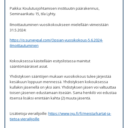
Paikka: Koulutusjohtamisen instituutin päärakennus,
Seminaarikatu 15, tila Lyhty.
Ilmoittautuminen vuosikokoukseen mielellään viimeistään
31.5.2024:
https://q.surveypal.com/Opsian-vuosikokous-5.6.2024-
ilmoittautuminen
Kokouksessa käsitellään esityslistassa mainitut
sääntömääräiset asiat.
Yhdistyksen sääntöjen mukaan vuosikokous tulee järjestää
kesäkuun loppuun mennessä. Yhdistyksen kokouksessa
kullakin jäsenellä on yksi ääni. Yhdistyksen jäsen voi valtuuttaa
toisen jäsenen edustamaan itseään. Sama henkilö voi edustaa
itsensä lisäksi enintään kahta (2) muuta jäsentä.
Lisätietoja vierailijoille:
https://www.jyu.fi/fi/meista/kartat-ja-
tietoa-vierailijoille