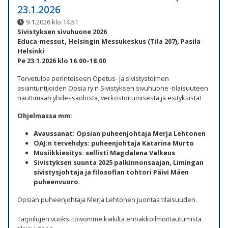
23.1.2026
9.1.2026 klo 14.51
Sivistyksen sivuhuone 2026
Educa-messut, Helsingin Messukeskus (Tila 207), Pasila
Helsinki
Pe 23.1.2026 klo 16.00–18.00
Tervetuloa perinteiseen Opetus- ja sivistystoimen
asiantuntijoiden Opsia ry:n Sivistyksen sivuhuone -tilaisuuteen
nauttimaan yhdessäolosta, verkostoitumisesta ja esityksistä!
Ohjelmassa mm:
Avaussanat: Opsian puheenjohtaja Merja Lehtonen
OAJ:n tervehdys: puheenjohtaja Katarina Murto
Musiikkiesitys: sellisti Magdalena Valkeus
Sivistyksen suunta 2025 palkinnonsaajan, Limingan
sivistysjohtaja ja filosofian tohtori Päivi Mäen
puheenvuoro.
Opsian puheenjohtaja Merja Lehtonen juontaa tilaisuuden.
Tarjoilujen vuoksi toivomme kaikilta ennakkoilmoittautumista