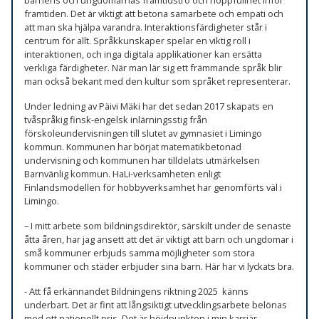
framtiden. Det är viktigt att betona samarbete och empati och
att man ska hjälpa varandra. Interaktionsfärdigheter står i
centrum för allt. Språkkunskaper spelar en viktig roll i
interaktionen, och inga digitala applikationer kan ersätta
verkliga färdigheter. När man lär sig ett främmande språk blir
man också bekant med den kultur som språket representerar.
Under ledning av Päivi Mäki har det sedan 2017 skapats en
tvåspråkig finsk-engelsk inlärningsstig från
förskoleundervisningen till slutet av gymnasiet i Limingo
kommun. Kommunen har börjat matematikbetonad
undervisning och kommunen har tilldelats utmärkelsen
Barnvänlig kommun. HaLi-verksamheten enligt
Finlandsmodellen för hobbyverksamhet har genomförts väl i
Limingo.
– I mitt arbete som bildningsdirektör, särskilt under de senaste
åtta åren, har jag ansett att det är viktigt att barn och ungdomar i
små kommuner erbjuds samma möjligheter som stora
kommuner och städer erbjuder sina barn. Här har vi lyckats bra.
- Att få erkännandet Bildningens riktning 2025 känns
underbart. Det är fint att långsiktigt utvecklingsarbete belönas
med ett nationellt pris. Det är höjdpunkten i min karriär.