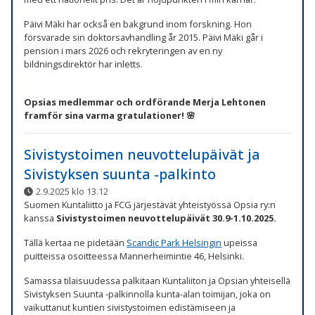
Päivi Mäki har också en bakgrund inom forskning. Hon
försvarade sin doktorsavhandling år 2015. Päivi Mäki går i
pension i mars 2026 och rekryteringen av en ny
bildningsdirektör har inletts.
Opsias medlemmar och ordförande Merja Lehtonen
framför sina varma gratulationer! 🌸
Sivistystoimen neuvottelupäivät ja
Sivistyksen suunta -palkinto
2.9.2025 klo 13.12
Suomen Kuntaliitto ja FCG järjestävät yhteistyössä Opsia ry:n
kanssa
Sivistystoimen neuvottelupäivät 30.9-1.10.2025.
Tällä kertaa ne pidetään
Scandic Park Helsingin
upeissa
puitteissa osoitteessa Mannerheimintie 46, Helsinki.
Samassa tilaisuudessa palkitaan Kuntaliiton ja Opsian yhteisellä
Sivistyksen Suunta -palkinnolla kunta-alan toimijan, joka on
vaikuttanut kuntien sivistystoimen edistämiseen ja