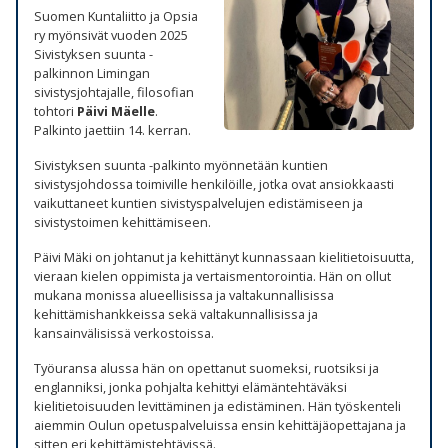
Suomen Kuntaliitto ja Opsia
ry myönsivät vuoden 2025
Sivistyksen suunta -
palkinnon Limingan
sivistysjohtajalle, filosofian
tohtori
Päivi Mäelle
.
Palkinto jaettiin 14. kerran.
Sivistyksen suunta -palkinto myönnetään kuntien
sivistysjohdossa toimiville henkilöille, jotka ovat ansiokkaasti
vaikuttaneet kuntien sivistyspalvelujen edistämiseen ja
sivistystoimen kehittämiseen.
Päivi Mäki on johtanut ja kehittänyt kunnassaan kielitietoisuutta,
vieraan kielen oppimista ja vertaismentorointia. Hän on ollut
mukana monissa alueellisissa ja valtakunnallisissa
kehittämishankkeissa sekä valtakunnallisissa ja
kansainvälisissä verkostoissa.
Työuransa alussa hän on opettanut suomeksi, ruotsiksi ja
englanniksi, jonka pohjalta kehittyi elämäntehtäväksi
kielitietoisuuden levittäminen ja edistäminen. Hän työskenteli
aiemmin Oulun opetuspalveluissa ensin kehittäjäopettajana ja
sitten eri kehittämistehtävissä.