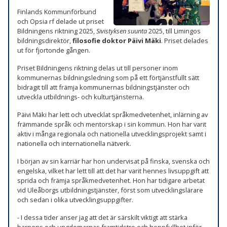
Finlands Kommunförbund
och Opsia rf delade ut priset
Bildningens riktning 2025,
Sivistyksen suunta
2025, till Limingos
bildningsdirektör,
filosofie doktor Päivi Mäki
. Priset delades
ut för fjortonde gången.
Priset Bildningens riktning delas ut till personer inom
kommunernas bildningsledning som på ett förtjänstfullt sätt
bidragit till att främja kommunernas bildningstjänster och
utveckla utbildnings- och kulturtjänsterna.
Päivi Mäki har lett och utvecklat språkmedvetenhet, inlärning av
främmande språk och mentorskap i sin kommun. Hon har varit
aktiv i många regionala och nationella utvecklingsprojekt samt i
nationella och internationella nätverk.
I början av sin karriär har hon undervisat på finska, svenska och
engelska, vilket har lett till att det har varit hennes livsuppgift att
sprida och främja språkmedvetenhet. Hon har tidigare arbetat
vid Uleåborgs utbildningstjänster, först som utvecklingslärare
och sedan i olika utvecklingsuppgifter.
- I dessa tider anser jag att det är särskilt viktigt att stärka
barnens och ungdomarnas framtidstro och hoppfullhet inför