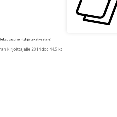
kstivastine: (tyhjä tekstivastine)
n kirjoittajalle 2014.doc 44.5 kt