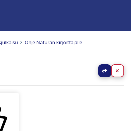
sjulkaisu
>
Ohje Naturan kirjoittajalle
Jaa
Sulj