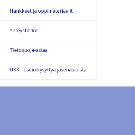
Hankkeet ja oppimateriaalit
Yhteystiedot
Tietosuoja-asiaa
UKK - usein kysyttyä jäsenasioista
BMOL:n jäsenrekisteri
BMOL:n sivujen ohjeita