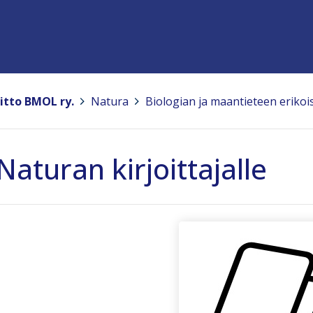
itto BMOL ry.
>
Natura
>
Biologian ja maantieteen erikoi
Naturan kirjoittajalle