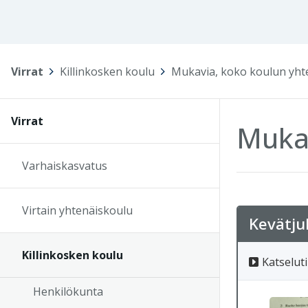
Virrat
>
Killinkosken koulu
>
Mukavia, koko koulun yhte
Virrat
Mukav
Varhaiskasvatus
Virtain yhtenäiskoulu
Kevätju
Killinkosken koulu
Katseluti
Henkilökunta