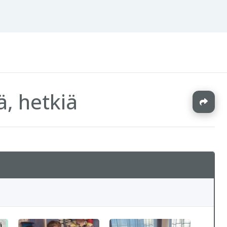
ä, hetkiä
J