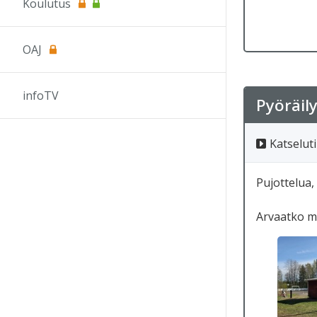
Koulutus
OAJ
infoTV
Pyöräil
Katseluti
Pujottelua,
Arvaatko mi