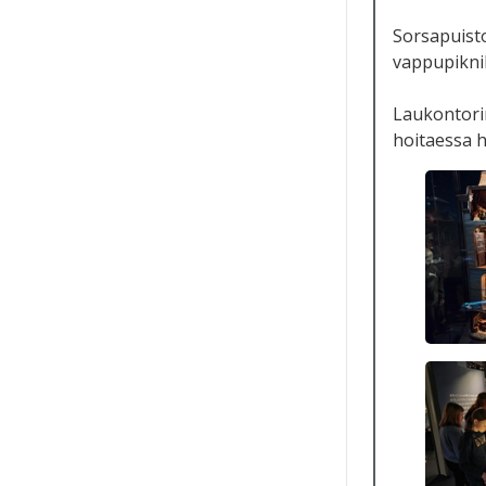
Sorsapuisto
vappupiknik
Laukontori
hoitaessa 