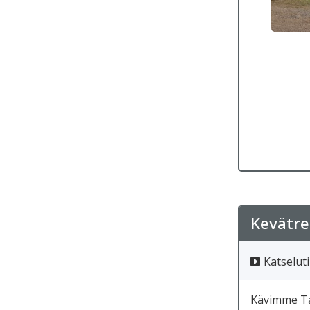
Kevätre
Katseluti
Kävimme Ta