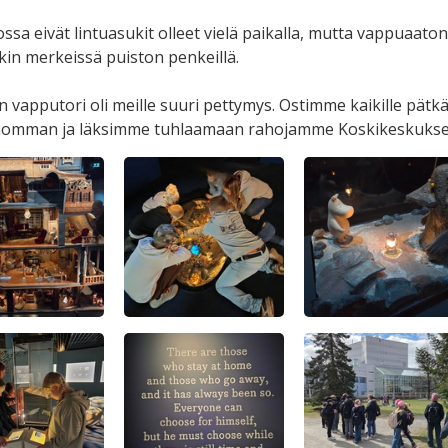
ssa eivät lintuasukit olleet vielä paikalla, mutta vappuaaton
in merkeissä puiston penkeillä.
n vapputori oli meille suuri pettymys. Ostimme kaikille p
homman ja läksimme tuhlaamaan rahojamme Koskikeskuksee