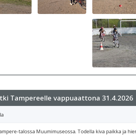
tki Tampereelle vappuaattona 31.4.2026
la
mpere-talossa Muumimuseossa. Todella kiva paikka ja hieno