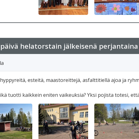
ypäivä helatorstain jälkeisenä perjantain
la
 hyppyreitä, esteitä, maastoreittejä, asfalttitiellä ajoa ja r
kä tuotti kaikkein eniten vaikeuksia? Yksi pojista totesi, ett