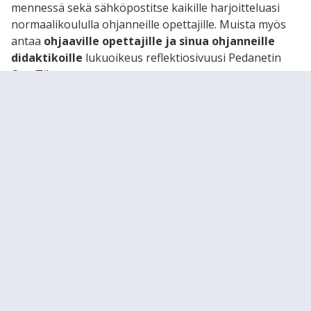
mennessä sekä sähköpostitse kaikille harjoitteluasi
normaalikoululla ohjanneille opettajille. Muista myös
antaa
ohjaaville opettajille ja sinua ohjanneille
didaktikoille
lukuoikeus reflektiosivuusi Pedanetin
OmaTilassa.
Tutustu
Peda.netin ohjeisiin
, ja tarvittaessa ota
yhteyttä osoitteella
matkakirja-edu@tuni.fi
Matkakirja - EDU
Tiedekunnan arvot
Taskutuutori - EDU