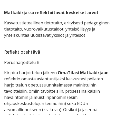
Matkakirjassa reflektoitavat keskeiset arvot
Kasvatustieteellinen tietotaito, erityisesti pedagoginen
tietotaito, vuorovaikutustaidot, yhteisöllisyys ja
yhteiskuntaa uudistavat yksilöt ja yhteisöt
Reflektiotehtävä
Perusharjoittelu B
Kirjoita harjoittelun jälkeen
OmaTilasi Matkakirjaan
reflektio omasta asiantuntijaksi kasvustasi peilaten
harjoittelun opetussuunnitelmassa mainittuihin
tavoitteisiin, omiin tavoitteisiin, prosessinaikaisiin
havaintoihin ja muistiinpanoihin (esim.
ohjauskeskustelujen teemoihin) sekä EDUn
arvomallinnukseen (ks. kuvio). Otsikoi ja jäsennä