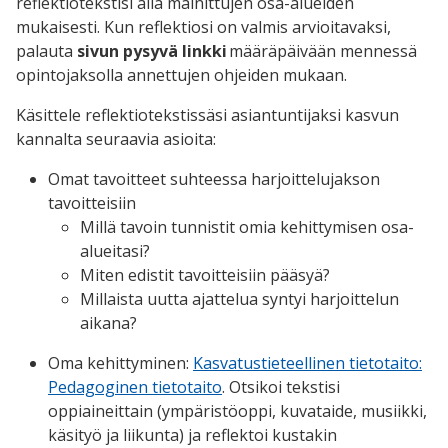
reflektiotekstisi alla mainittujen osa-alueiden
mukaisesti. Kun reflektiosi on valmis arvioitavaksi,
palauta
sivun pysyvä linkki
määräpäivään mennessä
opintojaksolla annettujen ohjeiden mukaan.
Käsittele reflektiotekstissäsi asiantuntijaksi kasvun
kannalta seuraavia asioita:
Omat tavoitteet suhteessa harjoittelujakson
tavoitteisiin
Millä tavoin tunnistit omia kehittymisen osa-
alueitasi?
Miten edistit tavoitteisiin pääsyä?
Millaista uutta ajattelua syntyi harjoittelun
aikana?
Oma kehittyminen:
Kasvatustieteellinen tietotaito:
Pedagoginen tietotaito
. Otsikoi tekstisi
oppiaineittain (ympäristöoppi, kuvataide, musiikki,
käsityö ja liikunta) ja reflektoi kustakin