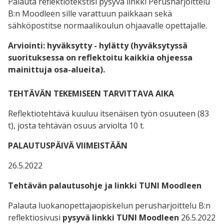
Palauta reflektiotekstisi pysyvä linkki Perusharjoittelu
B:n Moodleen sille varattuun paikkaan sekä
sähköpostitse normaalikoulun ohjaavalle opettajalle.
Arviointi: hyväksytty - hylätty (hyväksytyssä
suorituksessa on reflektoitu kaikkia ohjeessa
mainittuja osa-alueita).
TEHTÄVÄN TEKEMISEEN TARVITTAVA AIKA
Reflektiotehtävä kuuluu itsenäisen työn osuuteen (83
t), josta tehtävän osuus arviolta 10 t.
PALAUTUSPÄIVÄ VIIMEISTÄÄN
26.5.2022
Tehtävän palautusohje ja linkki TUNI Moodleen
Palauta luokanopettajaopiskelun perusharjoittelu B:n
reflektiosivusi
pysyvä linkki TUNI Moodleen
26.5.2022