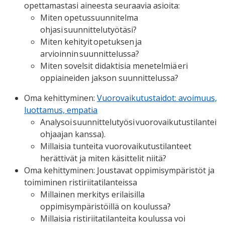
opettamastasi aineesta seuraavia asioita:
Miten opetussuunnitelma
ohjasi suunnittelutyötäsi?
Miten kehityit opetuksen ja
arvioinnin suunnittelussa?
Miten sovelsit didaktisia menetelmiä eri
oppiaineiden jakson suunnittelussa?
Oma kehittyminen:
Vuorovaikutustaidot: avoimuus,
luottamus, empatia
Analysoi suunnittelutyösi vuorovaikutustilanteita 
ohjaajan kanssa).
Millaisia tunteita vuorovaikutustilanteet
herättivät ja miten käsittelit niitä?
Oma kehittyminen: Joustavat oppimisympäristöt ja
toimiminen ristiriitatilanteissa
Millainen merkitys erilaisilla
oppimisympäristöillä on koulussa?
Millaisia ristiriitatilanteita koulussa voi