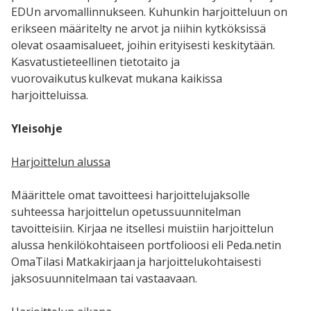
EDUn arvomallinnukseen. Kuhunkin harjoitteluun on
erikseen määritelty ne arvot ja niihin kytköksissä
olevat osaamisalueet, joihin erityisesti keskitytään.
Kasvatustieteellinen tietotaito ja
vuorovaikutus kulkevat mukana kaikissa
harjoitteluissa.
Yleisohje
Harjoittelun alussa
Määrittele omat tavoitteesi harjoittelujaksolle
suhteessa harjoittelun opetussuunnitelman
tavoitteisiin. Kirjaa ne itsellesi muistiin harjoittelun
alussa henkilökohtaiseen portfolioosi eli Peda.netin
OmaTilasi Matkakirjaan ja harjoittelukohtaisesti
jaksosuunnitelmaan tai vastaavaan.