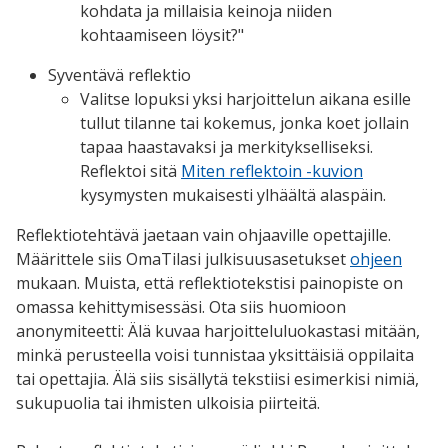
kohdata ja millaisia keinoja niiden
kohtaamiseen löysit?"
Syventävä reflektio
Valitse lopuksi yksi harjoittelun aikana esille
tullut tilanne tai kokemus, jonka koet jollain
tapaa haastavaksi ja merkitykselliseksi.
Reflektoi sitä
Miten reflektoin -kuvion
kysymysten mukaisesti ylhäältä alaspäin.
Reflektiotehtävä jaetaan vain ohjaaville opettajille.
Määrittele siis OmaTilasi julkisuusasetukset
ohjeen
mukaan. Muista, että reflektiotekstisi painopiste on
omassa kehittymisessäsi. Ota siis huomioon
anonymiteetti: Älä kuvaa harjoitteluluokastasi mitään,
minkä perusteella voisi tunnistaa yksittäisiä oppilaita
tai opettajia. Älä siis sisällytä tekstiisi esimerkisi nimiä,
sukupuolia tai ihmisten ulkoisia piirteitä.