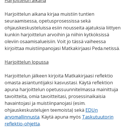
Harjoittelun aikana
Harjoittelun aikana kirjaa muistiin tuntien
seuraamisessa, opetusprosessissa sekä
ohjauskeskusteluissa esiin nousseita ajatuksia liittyen
kunkin harjoittelun arvoihin ja niihin kytköksissä
oleviin osaamisalueisiin. Voit jo tässä vaiheessa
kirjoittaa muistiinpanojasi Matkakirjaasi Peda.netissä.
Harjoittelun lopussa
Harjoittelun jälkeen kirjoita Matkakirjaasi reflektio
omasta asiantuntijaksi kasvustasi. Käytä reflektion
apuna harjoittelun opetussuunnitelmassa mainittuja
tavoitteita, omia tavoitteitasi, prosessinaikaisia
havaintojasi ja muistiinpanojasi (esim.
ohjauskeskustelujen teemoista) sekä
EDUn
arvomallinnusta
. Käytä apuna myös
Taskutuutorin
reflektio-ohjetta
.