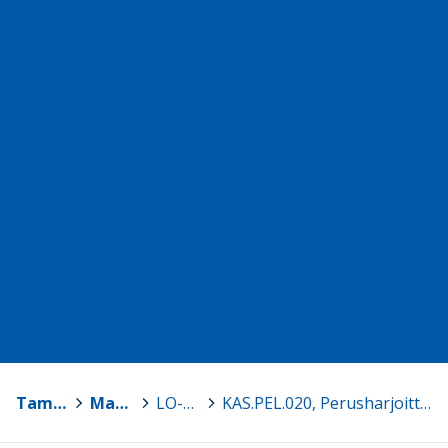
Tampereen yliopisto
>
Matkakirja - EDU
>
LO-opiskelijat
>
KAS.PEL.020, Perusharjoittelu B, luokanopettaja