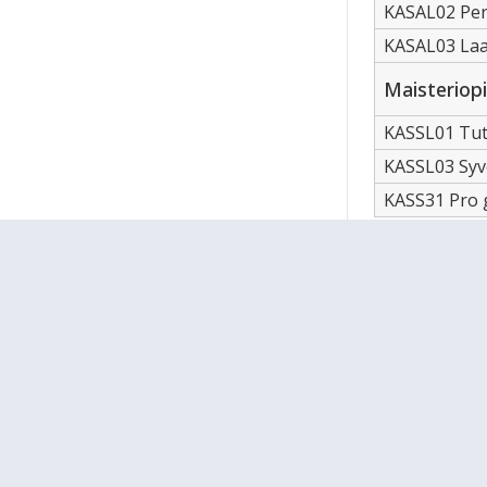
KASAL02 Per
KASAL03 Laaj
Maisteriop
KASSL01 Tutk
KASSL03 Syv
KASS31 Pro g
Opintojaksoje
sivuston navi
Päivitetty 14.6
Ohjeet
Lähetä palautetta Peda.net-y