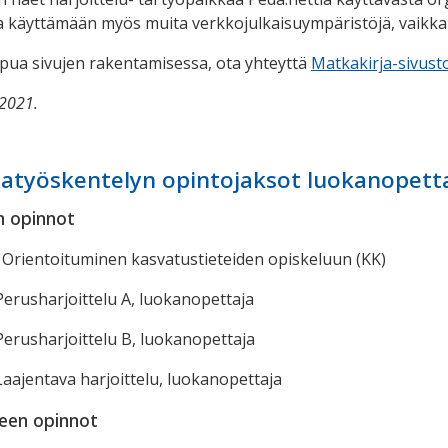
 käyttämään myös muita verkkojulkaisuympäristöjä, vaikka ne
 apua sivujen rakentamisessa, ota yhteyttä
Matkakirja-sivusto
.2021.
atyöskentelyn opintojaksot luokanopettaj
n opinnot
, Orientoituminen kasvatustieteiden opiskeluun (KK)
 Perusharjoittelu A, luokanopettaja
 Perusharjoittelu B, luokanopettaja
 Laajentava harjoittelu, luokanopettaja
heen opinnot