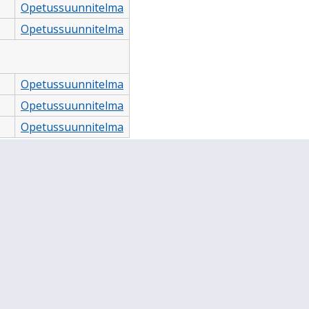
Opetussuunnitelma
Opetussuunnitelma
Opetussuunnitelma
Opetussuunnitelma
Opetussuunnitelma
, jonka opintojaksokohtaiset tehtävät ovat tämän