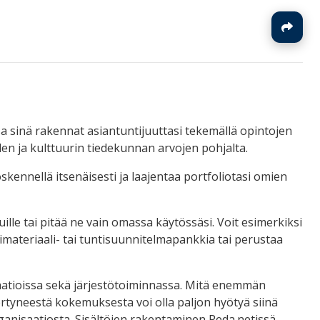
J
sa sinä rakennat asiantuntijuuttasi tekemällä opintojen
teiden ja kulttuurin tiedekunnan arvojen pohjalta.
kennellä itsenäisesti ja laajentaa portfoliotasi omien
ille tai pitää ne vain omassa käytössäsi. Voit esimerkiksi
imateriaali- tai tuntisuunnitelmapankkia tai perustaa
saatioissa sekä järjestötoiminnassa. Mitä enemmän
Kertyneestä kokemuksesta voi olla paljon hyötyä siinä
rganisaatiosta. Sisältöjen rakentaminen Peda.netissä