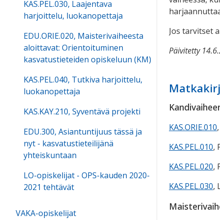
KAS.PEL.030, Laajentava
harjaannuttaa
harjoittelu, luokanopettaja
Jos tarvitset
EDU.ORIE.020, Maisterivaiheesta
aloittavat: Orientoituminen
Päivitetty 14.6
kasvatustieteiden opiskeluun (KM)
KAS.PEL.040, Tutkiva harjoittelu,
Matkakirj
luokanopettaja
Kandivaihee
KAS.KAY.210, Syventävä projekti
KAS.ORIE.010
EDU.300, Asiantuntijuus tässä ja
nyt - kasvatustieteilijänä
KAS.PEL.010
,
yhteiskuntaan
KAS.PEL.020
,
LO-opiskelijat - OPS-kauden 2020-
KAS.PEL.030
,
2021 tehtävät
Maisterivai
VAKA-opiskelijat