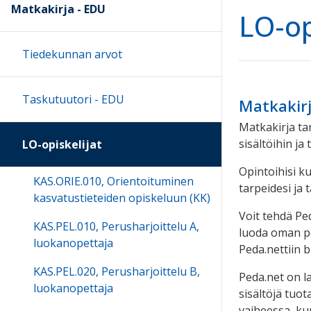
Matkakirja - EDU
LO-op
Tiedekunnan arvot
Taskutuutori - EDU
Matkakirj
Matkakirja ta
sisältöihin ja
LO-opiskelijat
Opintoihisi k
KAS.ORIE.010, Orientoituminen
tarpeidesi ja 
kasvatustieteiden opiskeluun (KK)
Voit tehdä Ped
KAS.PEL.010, Perusharjoittelu A,
luoda oman po
luokanopettaja
Peda.nettiin b
KAS.PEL.020, Perusharjoittelu B,
Peda.net on l
luokanopettaja
sisältöjä tuo
vaiheessa, ku