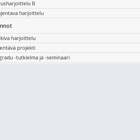
usharjoittelu B
entava harjoittelu
innot
iva harjoittelu
entävä projekti
radu -tutkielma ja -seminaari
n portfoliotyöskentelyllä tarkoitetaan matkakirjaprosessia
gaatiopalkissa.
.2021
lläpidolle