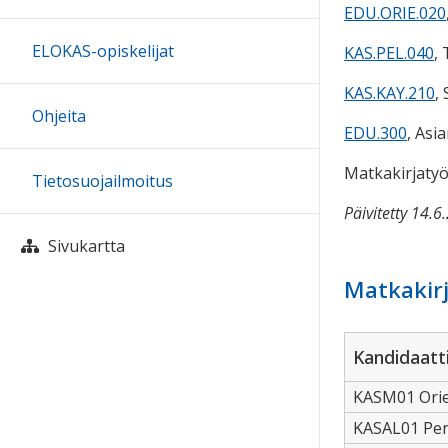
EDU.ORIE.020
ELOKAS-opiskelijat
KAS.PEL.040
,
KAS.KAY.210
,
Ohjeita
EDU.300
, Asi
Matkakirjatyö
Tietosuojailmoitus
Päivitetty 14.6
Sivukartta
Matkakirj
Kandidaatt
KASM01 Orien
KASAL01 Per