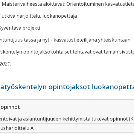
, Maisterivaiheesta aloittavat: Orientoituminen kasvatustie
 Tutkiva harjoittelu, luokanopettaja
 Syventävä projekti
antuntijuus tässä ja nyt - kasvatustieteilijänä yhteiskuntaan
skentelyn opintojaksokohtaiset tehtävät ovat tämän sivusto
.2021.
atyöskentelyn opintojaksot luokanopettaj
iopinnot
toivat ja asiantuntijuuden kehittymistä tukevat opinnot (K
usharjoittelu A