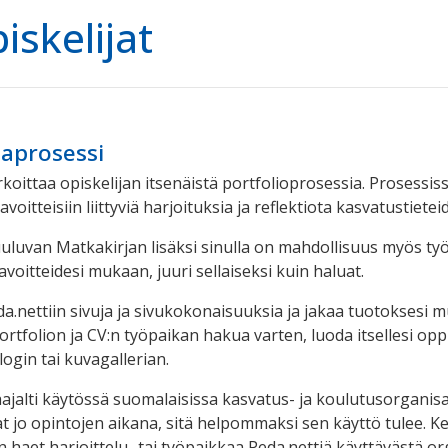
iskelijat
aprosessi
rkoittaa opiskelijan itsenäistä portfolioprosessia. Prosessis
 tavoitteisiin liittyviä harjoituksia ja reflektiota kasvatustie
uuluvan Matkakirjan lisäksi sinulla on mahdollisuus myös työs
tavoitteidesi mukaan, juuri sellaiseksi kuin haluat.
a.nettiin sivuja ja sivukokonaisuuksia ja jakaa tuotoksesi mu
rtfolion ja CV:n työpaikan hakua varten, luoda itsellesi opp
login tai kuvagallerian.
aajalti käytössä suomalaisissa kasvatus- ja koulutusorgani
tat jo opintojen aikana, sitä helpommaksi sen käyttö tulee. 
n haet harjoittelu- tai työpaikkaa Peda.nettiä käyttävästä o