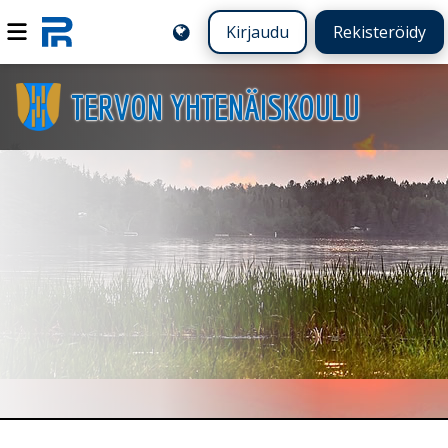
Kirjaudu
Rekisteröidy
TERVON YHTENÄISKOULU