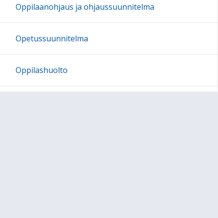
Oppilaanohjaus ja ohjaussuunnitelma
Opetussuunnitelma
Oppilashuolto
Vanhempainyhdistys
Kulttuurikasvatussuunnitelma
Aamu- ja iltapäivätoiminta ja täydentävä
varhaiskasvatus
Tukioppilaat