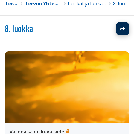
Tervo
>
Tervon Yhtenäiskoulu
>
Luokat ja luokanohjaajat
>
8. luokka
8. luokka
Valinnaisaine kuvataide