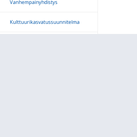
Vanhempainyhdistys
Kulttuurikasvatussuunnitelma
Aamu- ja iltapäivätoiminta ja
täydentävä varhaiskasvatus
Tukioppilaat
Oppilaskunta
Ohjeet
Lähetä palautetta Peda.net-y
Saavutettavuus
Ilmoita asiaton sisältö