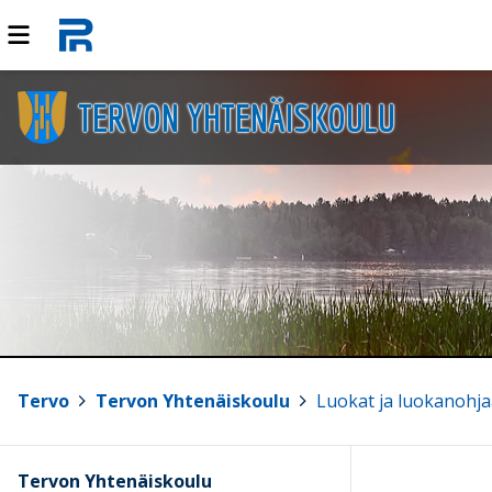
TERVON YHTENÄISKOULU
Tervo
>
Tervon Yhtenäiskoulu
>
Luokat ja luokanohja
Tervon Yhtenäiskoulu