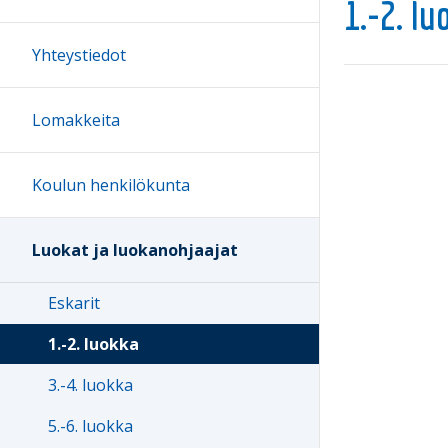
1.-2. lu
Yhteystiedot
Lomakkeita
Koulun henkilökunta
Luokat ja luokanohjaajat
Eskarit
1.-2. luokka
3.-4. luokka
5.-6. luokka