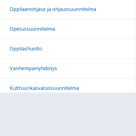
Oppilaanohjaus ja ohjaussuunnitelma
Opetussuunnitelma
Oppilashuolto
Vanhempainyhdistys
Kulttuurikasvatussuunnitelma
Aamu- ja iltapäivätoiminta ja täydentävä
varhaiskasvatus
Tukioppilaat