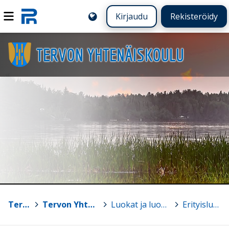
Kirjaudu
Rekisteröidy
TERVON YHTENÄISKOULU
Tervo
>
Tervon Yhtenäiskoulu
>
Luokat ja luokanohjaajat
>
Erityisluokka