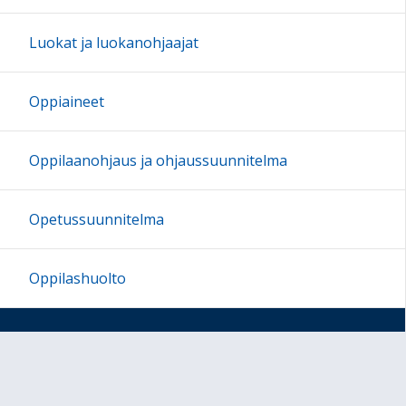
Luokat ja luokanohjaajat
Oppiaineet
Oppilaanohjaus ja ohjaussuunnitelma
Opetussuunnitelma
Oppilashuolto
Vanhempainyhdistys
Kulttuurikasvatussuunnitelma