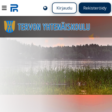
Kirjaudu
Rekisteröidy
TERVON YHTENÄISKOULU