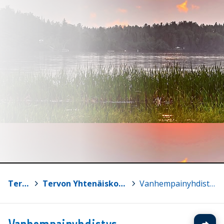
Tervo
>
Tervon Yhtenäiskoulu
>
Vanhempainyhdistys