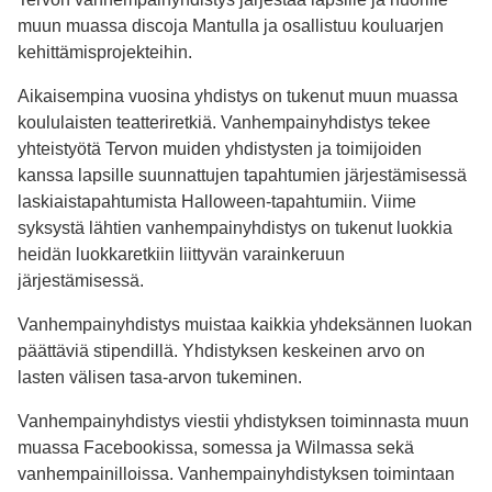
muun muassa discoja Mantulla ja osallistuu kouluarjen
kehittämisprojekteihin.
Aikaisempina vuosina yhdistys on tukenut muun muassa
koululaisten teatteriretkiä. Vanhempainyhdistys tekee
yhteistyötä Tervon muiden yhdistysten ja toimijoiden
kanssa lapsille suunnattujen tapahtumien järjestämisessä
laskiaistapahtumista Halloween-tapahtumiin. Viime
syksystä lähtien vanhempainyhdistys on tukenut luokkia
heidän luokkaretkiin liittyvän varainkeruun
järjestämisessä.
Vanhempainyhdistys muistaa kaikkia yhdeksännen luokan
päättäviä stipendillä. Yhdistyksen keskeinen arvo on
lasten välisen tasa-arvon tukeminen.
Vanhempainyhdistys viestii yhdistyksen toiminnasta muun
muassa Facebookissa, somessa ja Wilmassa sekä
vanhempainilloissa. Vanhempainyhdistyksen toimintaan