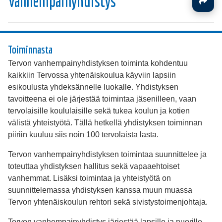
Vanhempainyhdistys
Toiminnasta
Tervon vanhempainyhdistyksen toiminta kohdentuu
kaikkiin Tervossa yhtenäiskoulua käyviin lapsiin
esikoulusta yhdeksännelle luokalle. Yhdistyksen
tavoitteena ei ole järjestää toimintaa jäsenilleen, vaan
tervolaisille koululaisille sekä tukea koulun ja kotien
välistä yhteistyötä. Tällä hetkellä yhdistyksen toiminnan
piiriin kuuluu siis noin 100 tervolaista lasta.
Tervon vanhempainyhdistyksen toimintaa suunnittelee ja
toteuttaa yhdistyksen hallitus sekä vapaaehtoiset
vanhemmat. Lisäksi toimintaa ja yhteistyötä on
suunnittelemassa yhdistyksen kanssa muun muassa
Tervon yhtenäiskoulun rehtori sekä sivistystoimenjohtaja.
Tervon vanhempainyhdistys järjestää lapsille ja nuorille