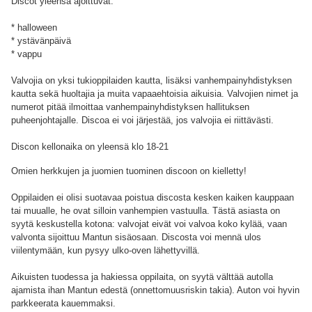
Discot yleensä ajoittuvat:
* halloween
* ystävänpäivä
* vappu
Valvojia on yksi tukioppilaiden kautta, lisäksi vanhempainyhdistyksen
kautta sekä huoltajia ja muita vapaaehtoisia aikuisia. Valvojien nimet ja
numerot pitää ilmoittaa vanhempainyhdistyksen hallituksen
puheenjohtajalle. Discoa ei voi järjestää, jos valvojia ei riittävästi.
Discon kellonaika on yleensä klo 18-21
Omien herkkujen ja juomien tuominen discoon on kielletty!
Oppilaiden ei olisi suotavaa poistua discosta kesken kaiken kauppaan
tai muualle, he ovat silloin vanhempien vastuulla. Tästä asiasta on
syytä keskustella kotona: valvojat eivät voi valvoa koko kylää, vaan
valvonta sijoittuu Mantun sisäosaan. Discosta voi mennä ulos
viilentymään, kun pysyy ulko-oven lähettyvillä.
Aikuisten tuodessa ja hakiessa oppilaita, on syytä välttää autolla
ajamista ihan Mantun edestä (onnettomuusriskin takia). Auton voi hyvin
parkkeerata kauemmaksi.