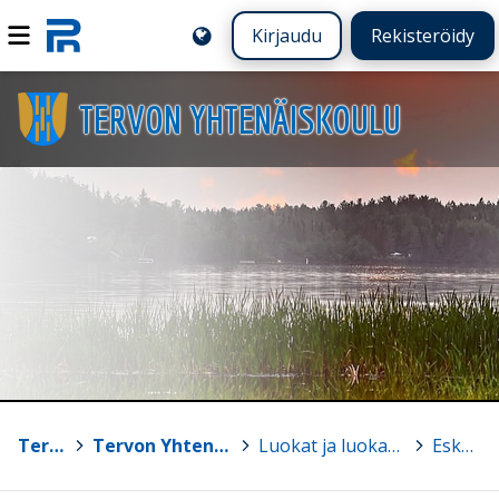
Kirjaudu
Rekisteröidy
TERVON YHTENÄISKOULU
Tervo
>
Tervon Yhtenäiskoulu
>
Luokat ja luokanohjaajat
>
Eskarit