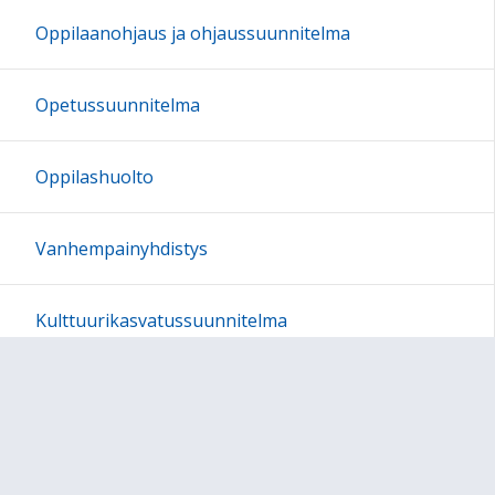
Oppilaanohjaus ja ohjaussuunnitelma
Opetussuunnitelma
Oppilashuolto
Vanhempainyhdistys
Kulttuurikasvatussuunnitelma
Aamu- ja iltapäivätoiminta ja täydentävä
varhaiskasvatus
Tukioppilaat