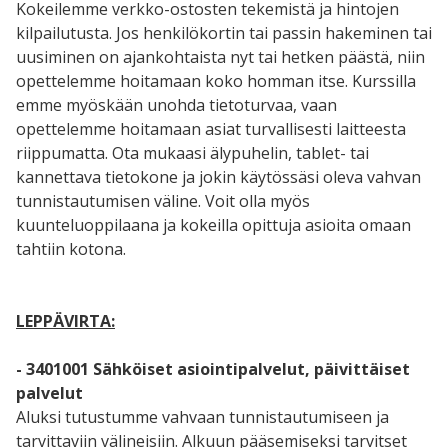
Kokeilemme verkko-ostosten tekemistä ja hintojen
kilpailutusta. Jos henkilökortin tai passin hakeminen tai
uusiminen on ajankohtaista nyt tai hetken päästä, niin
opettelemme hoitamaan koko homman itse. Kurssilla
emme myöskään unohda tietoturvaa, vaan
opettelemme hoitamaan asiat turvallisesti laitteesta
riippumatta. Ota mukaasi älypuhelin, tablet- tai
kannettava tietokone ja jokin käytössäsi oleva vahvan
tunnistautumisen väline. Voit olla myös
kuunteluoppilaana ja kokeilla opittuja asioita omaan
tahtiin kotona.
LEPPÄVIRTA
:
- 3401001 Sähköiset asiointipalvelut, päivittäiset
palvelut
Aluksi tutustumme vahvaan tunnistautumiseen ja
tarvittaviin välineisiin. Alkuun pääsemiseksi tarvitset