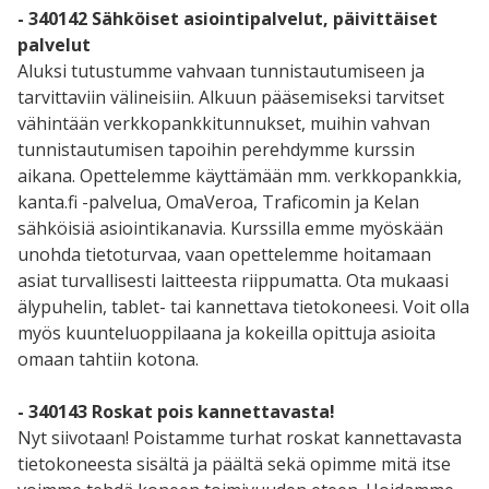
- 340142 Sähköiset asiointipalvelut, päivittäiset
palvelut
Aluksi tutustumme vahvaan tunnistautumiseen ja
tarvittaviin välineisiin. Alkuun pääsemiseksi tarvitset
vähintään verkkopankkitunnukset, muihin vahvan
tunnistautumisen tapoihin perehdymme kurssin
aikana. Opettelemme käyttämään mm. verkkopankkia,
kanta.fi -palvelua, OmaVeroa, Traficomin ja Kelan
sähköisiä asiointikanavia. Kurssilla emme myöskään
unohda tietoturvaa, vaan opettelemme hoitamaan
asiat turvallisesti laitteesta riippumatta. Ota mukaasi
älypuhelin, tablet- tai kannettava tietokoneesi. Voit olla
myös kuunteluoppilaana ja kokeilla opittuja asioita
omaan tahtiin kotona.
- 340143 Roskat pois kannettavasta!
Nyt siivotaan! Poistamme turhat roskat kannettavasta
tietokoneesta sisältä ja päältä sekä opimme mitä itse