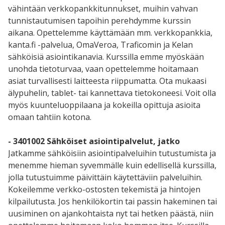
vähintään verkkopankkitunnukset, muihin vahvan
tunnistautumisen tapoihin perehdymme kurssin
aikana. Opettelemme käyttämään mm. verkkopankkia,
kanta.fi -palvelua, OmaVeroa, Traficomin ja Kelan
sähköisiä asiointikanavia. Kurssilla emme myöskään
unohda tietoturvaa, vaan opettelemme hoitamaan
asiat turvallisesti laitteesta riippumatta. Ota mukaasi
älypuhelin, tablet- tai kannettava tietokoneesi. Voit olla
myös kuunteluoppilaana ja kokeilla opittuja asioita
omaan tahtiin kotona.
- 3401002 Sähköiset asiointipalvelut, jatko
Jatkamme sähköisiin asiointipalveluihin tutustumista ja
menemme hieman syvemmälle kuin edellisellä kurssilla,
jolla tutustuimme päivittäin käytettäviin palveluihin.
Kokeilemme verkko-ostosten tekemistä ja hintojen
kilpailutusta. Jos henkilökortin tai passin hakeminen tai
uusiminen on ajankohtaista nyt tai hetken päästä, niin