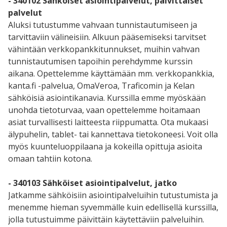
- 340102 Sähköiset asiointipalvelut, päivittäiset
palvelut
Aluksi tutustumme vahvaan tunnistautumiseen ja
tarvittaviin välineisiin. Alkuun pääsemiseksi tarvitset
vähintään verkkopankkitunnukset, muihin vahvan
tunnistautumisen tapoihin perehdymme kurssin
aikana. Opettelemme käyttämään mm. verkkopankkia,
kanta.fi -palvelua, OmaVeroa, Traficomin ja Kelan
sähköisiä asiointikanavia. Kurssilla emme myöskään
unohda tietoturvaa, vaan opettelemme hoitamaan
asiat turvallisesti laitteesta riippumatta. Ota mukaasi
älypuhelin, tablet- tai kannettava tietokoneesi. Voit olla
myös kuunteluoppilaana ja kokeilla opittuja asioita
omaan tahtiin kotona.
- 340103 Sähköiset asiointipalvelut, jatko
Jatkamme sähköisiin asiointipalveluihin tutustumista ja
menemme hieman syvemmälle kuin edellisellä kurssilla,
jolla tutustuimme päivittäin käytettäviin palveluihin.