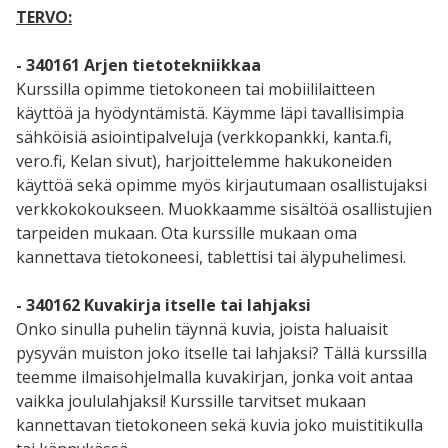
TERVO:
- 340161 Arjen tietotekniikkaa
Kurssilla opimme tietokoneen tai mobiililaitteen
käyttöä ja hyödyntämistä. Käymme läpi tavallisimpia
sähköisiä asiointipalveluja (verkkopankki, kanta.fi,
vero.fi, Kelan sivut), harjoittelemme hakukoneiden
käyttöä sekä opimme myös kirjautumaan osallistujaksi
verkkokokoukseen. Muokkaamme sisältöä osallistujien
tarpeiden mukaan. Ota kurssille mukaan oma
kannettava tietokoneesi, tablettisi tai älypuhelimesi.
- 340162 Kuvakirja itselle tai lahjaksi
Onko sinulla puhelin täynnä kuvia, joista haluaisit
pysyvän muiston joko itselle tai lahjaksi? Tällä kurssilla
teemme ilmaisohjelmalla kuvakirjan, jonka voit antaa
vaikka joululahjaksi! Kurssille tarvitset mukaan
kannettavan tietokoneen sekä kuvia joko muistitikulla