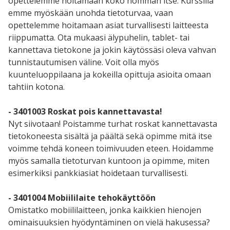
opettelemme hoitamaan koko homman itse. Kurssilla
emme myöskään unohda tietoturvaa, vaan
opettelemme hoitamaan asiat turvallisesti laitteesta
riippumatta. Ota mukaasi älypuhelin, tablet- tai
kannettava tietokone ja jokin käytössäsi oleva vahvan
tunnistautumisen väline. Voit olla myös
kuunteluoppilaana ja kokeilla opittuja asioita omaan
tahtiin kotona.
- 3401003 Roskat pois kannettavasta!
Nyt siivotaan! Poistamme turhat roskat kannettavasta
tietokoneesta sisältä ja päältä sekä opimme mitä itse
voimme tehdä koneen toimivuuden eteen. Hoidamme
myös samalla tietoturvan kuntoon ja opimme, miten
esimerkiksi pankkiasiat hoidetaan turvallisesti.
- 3401004 Mobiililaite tehokäyttöön
Omistatko mobiililaitteen, jonka kaikkien hienojen
ominaisuuksien hyödyntäminen on vielä hakusessa?