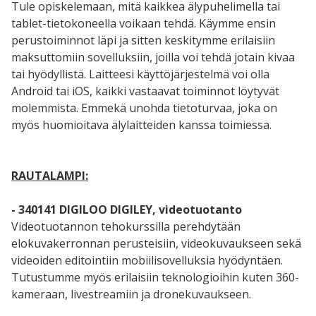
Tule opiskelemaan, mitä kaikkea älypuhelimella tai
tablet-tietokoneella voikaan tehdä. Käymme ensin
perustoiminnot läpi ja sitten keskitymme erilaisiin
maksuttomiin sovelluksiin, joilla voi tehdä jotain kivaa
tai hyödyllistä. Laitteesi käyttöjärjestelmä voi olla
Android tai iOS, kaikki vastaavat toiminnot löytyvät
molemmista. Emmekä unohda tietoturvaa, joka on
myös huomioitava älylaitteiden kanssa toimiessa.
RAUTALAMPI:
- 340141 DIGILOO DIGILEY, videotuotanto
Videotuotannon tehokurssilla perehdytään
elokuvakerronnan perusteisiin, videokuvaukseen sekä
videoiden editointiin mobiilisovelluksia hyödyntäen.
Tutustumme myös erilaisiin teknologioihin kuten 360-
kameraan, livestreamiin ja dronekuvaukseen.