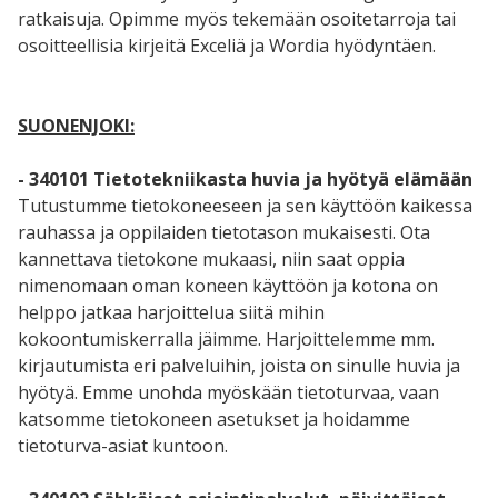
ratkaisuja. Opimme myös tekemään osoitetarroja tai
osoitteellisia kirjeitä Exceliä ja Wordia hyödyntäen.
SUONENJOKI:
- 340101 Tietotekniikasta huvia ja hyötyä elämään
Tutustumme tietokoneeseen ja sen käyttöön kaikessa
rauhassa ja oppilaiden tietotason mukaisesti. Ota
kannettava tietokone mukaasi, niin saat oppia
nimenomaan oman koneen käyttöön ja kotona on
helppo jatkaa harjoittelua siitä mihin
kokoontumiskerralla jäimme. Harjoittelemme mm.
kirjautumista eri palveluihin, joista on sinulle huvia ja
hyötyä. Emme unohda myöskään tietoturvaa, vaan
katsomme tietokoneen asetukset ja hoidamme
tietoturva-asiat kuntoon.