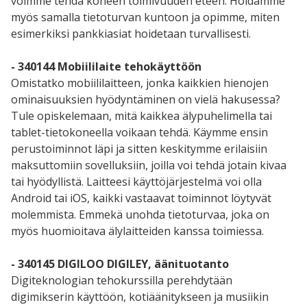
voimme tehdä koneen toimivuuden eteen. Hoidamme
myös samalla tietoturvan kuntoon ja opimme, miten
esimerkiksi pankkiasiat hoidetaan turvallisesti.
- 340144 Mobiililaite tehokäyttöön
Omistatko mobiililaitteen, jonka kaikkien hienojen
ominaisuuksien hyödyntäminen on vielä hakusessa?
Tule opiskelemaan, mitä kaikkea älypuhelimella tai
tablet-tietokoneella voikaan tehdä. Käymme ensin
perustoiminnot läpi ja sitten keskitymme erilaisiin
maksuttomiin sovelluksiin, joilla voi tehdä jotain kivaa
tai hyödyllistä. Laitteesi käyttöjärjestelmä voi olla
Android tai iOS, kaikki vastaavat toiminnot löytyvät
molemmista. Emmekä unohda tietoturvaa, joka on
myös huomioitava älylaitteiden kanssa toimiessa.
- 340145 DIGILOO DIGILEY, äänituotanto
Digiteknologian tehokurssilla perehdytään
digimikserin käyttöön, kotiäänitykseen ja musiikin