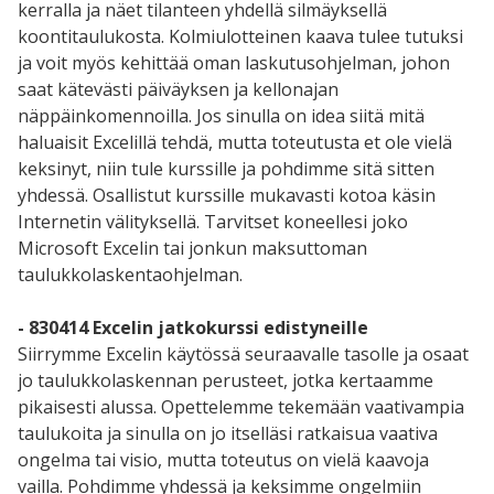
kerralla ja näet tilanteen yhdellä silmäyksellä
koontitaulukosta. Kolmiulotteinen kaava tulee tutuksi
ja voit myös kehittää oman laskutusohjelman, johon
saat kätevästi päiväyksen ja kellonajan
näppäinkomennoilla. Jos sinulla on idea siitä mitä
haluaisit Excelillä tehdä, mutta toteutusta et ole vielä
keksinyt, niin tule kurssille ja pohdimme sitä sitten
yhdessä. Osallistut kurssille mukavasti kotoa käsin
Internetin välityksellä. Tarvitset koneellesi joko
Microsoft Excelin tai jonkun maksuttoman
taulukkolaskentaohjelman.
- 830414 Excelin jatkokurssi edistyneille
Siirrymme Excelin käytössä seuraavalle tasolle ja osaat
jo taulukkolaskennan perusteet, jotka kertaamme
pikaisesti alussa. Opettelemme tekemään vaativampia
taulukoita ja sinulla on jo itselläsi ratkaisua vaativa
ongelma tai visio, mutta toteutus on vielä kaavoja
vailla. Pohdimme yhdessä ja keksimme ongelmiin