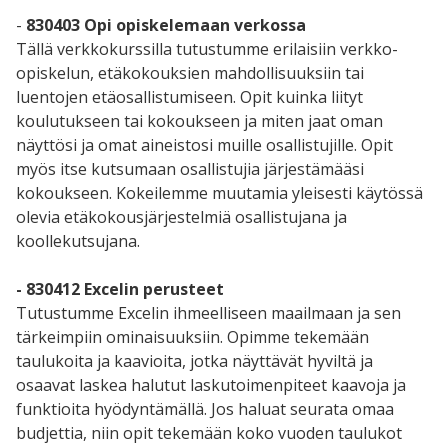
-
830403 Opi opiskelemaan verkossa
Tällä verkkokurssilla tutustumme erilaisiin verkko-
opiskelun, etäkokouksien mahdollisuuksiin tai
luentojen etäosallistumiseen. Opit kuinka liityt
koulutukseen tai kokoukseen ja miten jaat oman
näyttösi ja omat aineistosi muille osallistujille. Opit
myös itse kutsumaan osallistujia järjestämääsi
kokoukseen. Kokeilemme muutamia yleisesti käytössä
olevia etäkokousjärjestelmiä osallistujana ja
koollekutsujana.
- 830412 Excelin perusteet
Tutustumme Excelin ihmeelliseen maailmaan ja sen
tärkeimpiin ominaisuuksiin. Opimme tekemään
taulukoita ja kaavioita, jotka näyttävät hyviltä ja
osaavat laskea halutut laskutoimenpiteet kaavoja ja
funktioita hyödyntämällä. Jos haluat seurata omaa
budjettia, niin opit tekemään koko vuoden taulukot