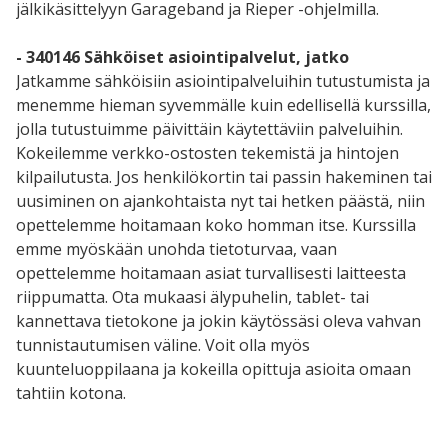
jälkikäsittelyyn Garageband ja Rieper -ohjelmilla.
- 340146 Sähköiset asiointipalvelut, jatko
Jatkamme sähköisiin asiointipalveluihin tutustumista ja
menemme hieman syvemmälle kuin edellisellä kurssilla,
jolla tutustuimme päivittäin käytettäviin palveluihin.
Kokeilemme verkko-ostosten tekemistä ja hintojen
kilpailutusta. Jos henkilökortin tai passin hakeminen tai
uusiminen on ajankohtaista nyt tai hetken päästä, niin
opettelemme hoitamaan koko homman itse. Kurssilla
emme myöskään unohda tietoturvaa, vaan
opettelemme hoitamaan asiat turvallisesti laitteesta
riippumatta. Ota mukaasi älypuhelin, tablet- tai
kannettava tietokone ja jokin käytössäsi oleva vahvan
tunnistautumisen väline. Voit olla myös
kuunteluoppilaana ja kokeilla opittuja asioita omaan
tahtiin kotona.