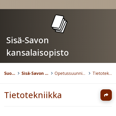
Sisä-Savon
kansalaisopisto
Suonenjoki
>
Sisä-Savon kansalaisopisto
>
Opetussuunnitelma ja oppiaineet
>
Tietotekniikka
Tietotekniikka