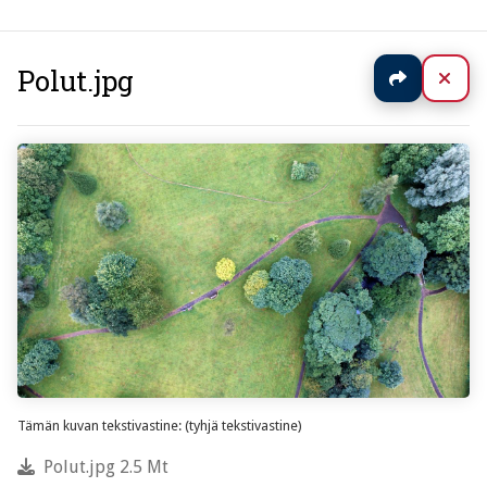
Polut.jpg
Jaa
Sul
Tämän kuvan tekstivastine: (tyhjä tekstivastine)
Polut.jpg 2.5 Mt