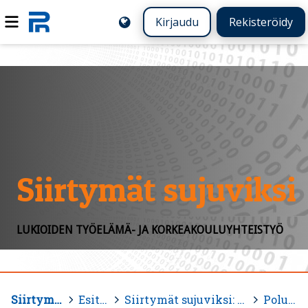
Kirjaudu
Rekisteröidy
Siirtymät sujuviksi
LUKIOIDEN TYÖELÄMÄ- JA KORKEAKOULUYHTEISTYÖ
Siirtymät sujuviksi
>
Esittely
>
Siirtymät sujuviksi: mitä hankkeessa tehdään
>
Polut.jpg