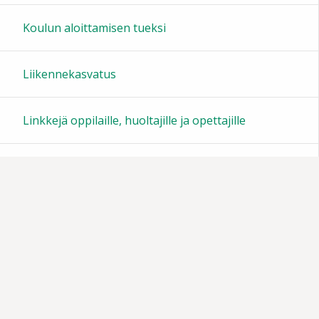
Koulun aloittamisen tueksi
Liikennekasvatus
Linkkejä oppilaille, huoltajille ja opettajille
Oppilaskunta
Tiedotteita
Muistoja vuosien varrelta
Vanhempainyhdistys