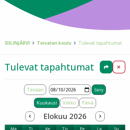
SIILINJÄRVI
>
Toivalan koulu
>
Tulevat tapahtumat
Tulevat tapahtumat
Jaa
Sul
Tänään
Kuukausi
Viikko
Päivä
Elokuu 2026
Ma
Ti
Ke
To
Pe
La
Su