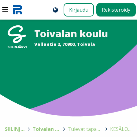
Kirjaudu
Rekisteröidy
Toivalan koulu
Vallantie 2, 70900, Toivala
SIILINJÄRVI
>
Toivalan koulu
>
Tulevat tapahtumat
>
KESÄLOMA