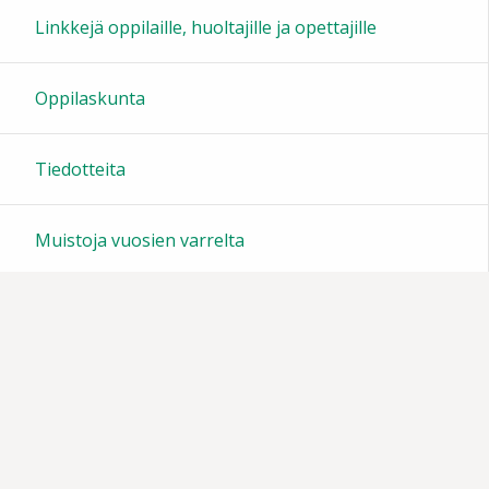
Linkkejä oppilaille, huoltajille ja opettajille
Oppilaskunta
Tiedotteita
Muistoja vuosien varrelta
Vanhempainyhdistys
Sivun alkuun