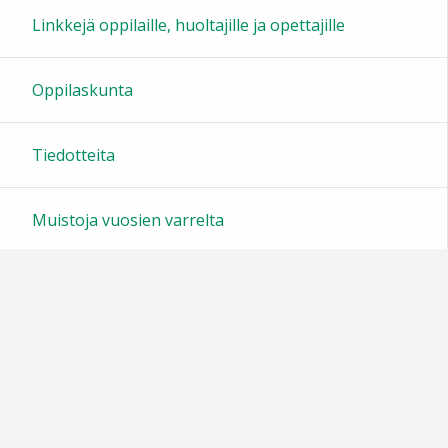
Linkkejä oppilaille, huoltajille ja opettajille
Oppilaskunta
Tiedotteita
Muistoja vuosien varrelta
Vanhempainyhdistys
Sivun alkuun