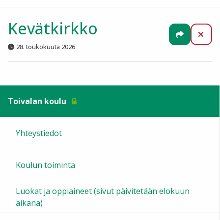
Kevätkirkko
Jaa
Sul
28. toukokuuta 2026
Toivalan koulu
Yhteystiedot
Koulun toiminta
Luokat ja oppiaineet (sivut päivitetään elokuun
aikana)