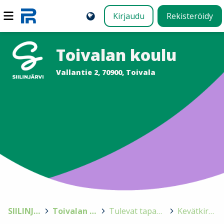
Kirjaudu
Rekisteröidy
Toivalan koulu
Vallantie 2, 70900, Toivala
SIILINJÄRVI
>
Toivalan koulu
>
Tulevat tapahtumat
>
Kevätkirkko