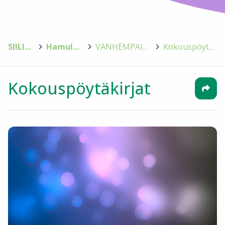
SIILINJÄRVI
>
Hamulan koulu
>
VANHEMPAINYHDISTYS
>
Kokouspöytäkirjat
Kokouspöytäkirjat