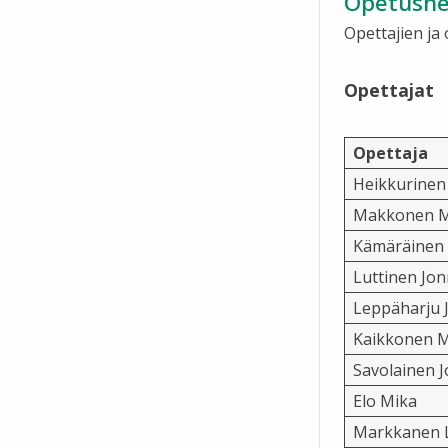
Opetushe
Opettajien ja
Opettajat
Opettaja
Heikkurinen
Makkonen M
Kämäräinen K
Luttinen Jo
Leppäharju 
Kaikkonen 
Savolainen 
Elo Mika
Markkanen 