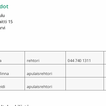
edot
ulu
itti 15
rvi
a
rehtori
044 740 1311
Minna
apulaisrehtori
idi
apulaisrehtori