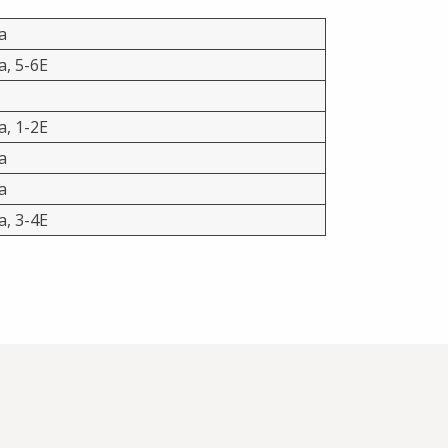
a
a, 5-6E
a, 1-2E
a
a
a, 3-4E
044 740 1640
044 740 1588
044 740 1521