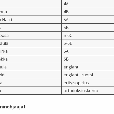
4A
enna
4B
 Harri
5A
a
5B
oosa
5-6C
Paula
5-6E
irka
6A
ekka
6B
uula
englanti
idi
englanti, ruotsi
ra
erityisopetus
a
ortodoksiuskonto
ninohjaajat