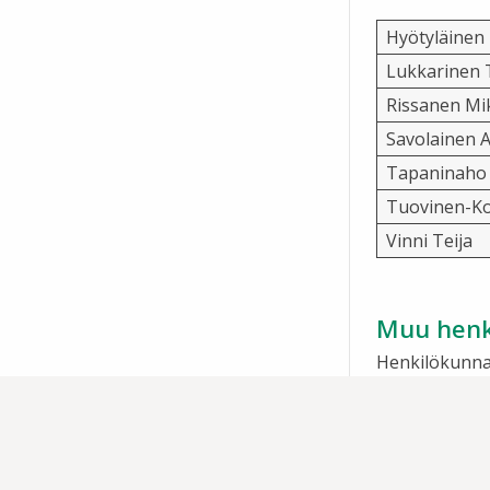
Hyötyläinen
Lukkarinen 
Rissanen Mi
Savolainen 
Tapaninaho 
Tuovinen-Ko
Vinni Teija
Muu henk
Henkilökunnan
Repo Paavo
Kumpulainen
Murrosvuo 