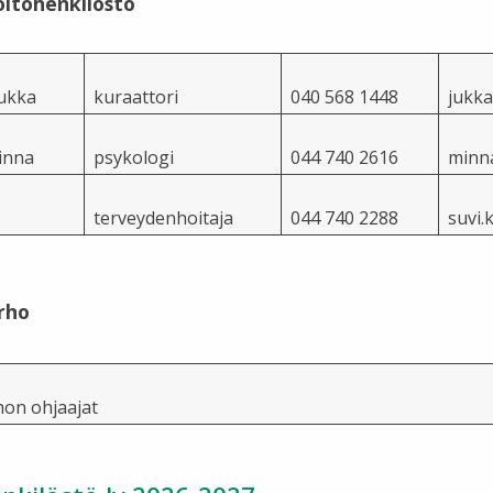
oltohenkilöstö
Jukka
kuraattori
040 568 1448
jukka
inna
psykologi
044 740 2616
minna
terveydenhoitaja
044 740 2288
suvi.
rho
hon ohjaajat