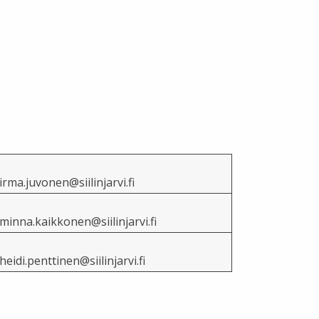
irma.juvonen@siilinjarvi.fi
minna.kaikkonen@siilinjarvi.fi
heidi.penttinen@siilinjarvi.fi