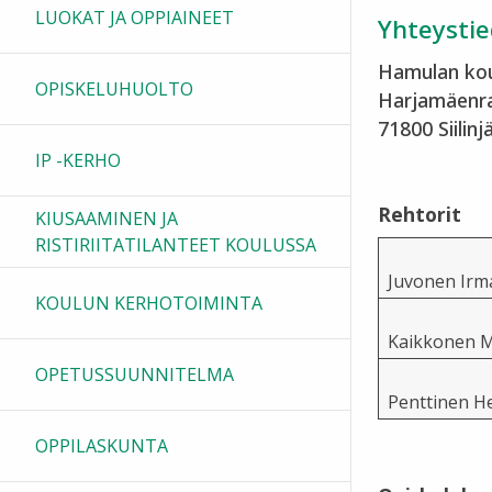
LUOKAT JA OPPIAINEET
Yhteysti
Hamulan ko
OPISKELUHUOLTO
Harjamäenra
71800 Siilinjä
IP -KERHO
Rehtorit
KIUSAAMINEN JA
RISTIRIITATILANTEET KOULUSSA
Juvonen Irm
KOULUN KERHOTOIMINTA
Kaikkonen 
OPETUSSUUNNITELMA
Penttinen He
OPPILASKUNTA