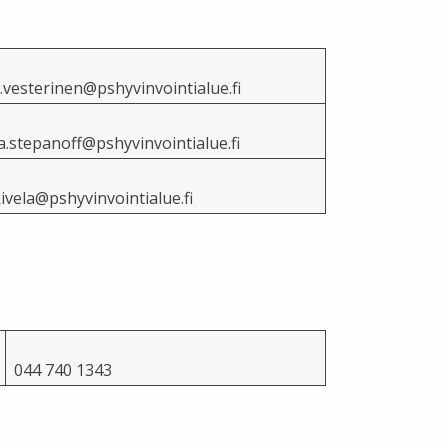
.vesterinen@pshyvinvointialue.fi
.stepanoff@pshyvinvointialue.fi
kivela@pshyvinvointialue.fi
044 740 1343