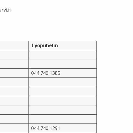
vi.fi
Työpuhelin
044 740 1385
044 740 1291