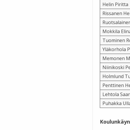
Helin Piritta
Rissanen H
Ruotsalainen
Mokkila Elin
Tuominen R
Yläkorhola 
Memonen M
Niinikoski P
Holmlund T
Penttinen He
Lehtola Saa
Puhakka Ull
Koulunkäyn