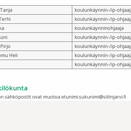
 Tanja
koulunkäynnin-/ip-ohjaaj
Terhi
koulunkäynnin-/ip-ohjaaj
ka
koulunkäynninohjaaja
Auni
koulunkäynnin-/ip-ohjaaj
Pirjo
koulunkäynnin-/ip-ohjaaj
mu Heli
koulunkäynnin-/ip-ohjaaj
koulunkäynnin-/ip-ohjaaj
ilökunta
 sähköpostit ovat muotoa etunimi.sukunimi@siilinjarvi.fi
kiinteistönhoitaja
 Kaija
laitoshuoltaja
Anu
laitoshuoltaja