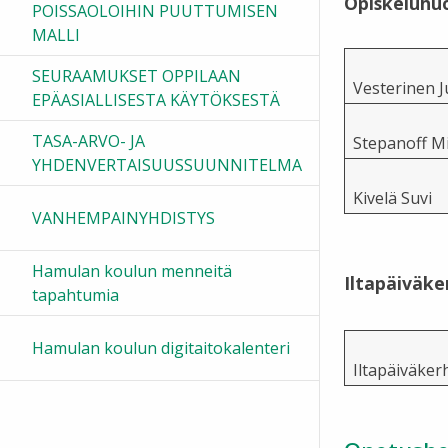
Opiskeluhu
POISSAOLOIHIN PUUTTUMISEN
MALLI
SEURAAMUKSET OPPILAAN
Vesterinen 
EPÄASIALLISESTA KÄYTÖKSESTÄ
TASA-ARVO- JA
Stepanoff M
YHDENVERTAISUUSSUUNNITELMA
Kivelä Suvi
VANHEMPAINYHDISTYS
Hamulan koulun menneitä
Iltapäiväke
tapahtumia
Hamulan koulun digitaitokalenteri
Iltapäiväker