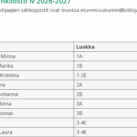
nkilöstö lv 2026-2027
 ohjaajien sähköpostit ovat muotoa etunimi.sukunimi@siilinjar
Luokka
 Minna
1A
arika
1B
ristiina
1-2E
nna
2A
Johanna
2B
Minna
3A
Joonas
3B
3-4C
Laura
3-4E