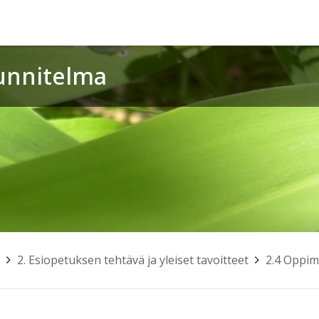
unnitelma
>
2. Esiopetuksen tehtävä ja yleiset tavoitteet
>
2.4 Oppim