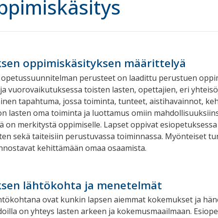
ppimiskäsitys
ksen oppimiskäsityksen määrittelyä
 opetussuunnitelman perusteet on laadittu perustuen oppi
toja vuorovaikutuksessa toisten lasten, opettajien, eri yhte
inen tapahtuma, jossa toiminta, tunteet, aistihavainnot, keh
 lasten oma toiminta ja luottamus omiin mahdollisuuksiinsa o
 on merkitystä oppimiselle. Lapset oppivat esiopetuksessa le
sten sekä taiteisiin perustuvassa toiminnassa. Myönteiset tu
innostavat kehittämään omaa osaamista.
ksen lähtökohta ja menetelmät
tökohtana ovat kunkin lapsen aiemmat kokemukset ja hänen 
taidoilla on yhteys lasten arkeen ja kokemusmaailmaan. Esiop