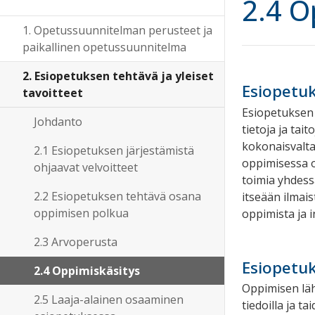
2.4 O
1. Opetussuunnitelman perusteet ja
paikallinen opetussuunnitelma
2. Esiopetuksen tehtävä ja yleiset
Esiopetu
tavoitteet
Esiopetuksen
Johdanto
tietoja ja tai
kokonaisvalta
2.1 Esiopetuksen järjestämistä
oppimisessa on
ohjaavat velvoitteet
toimia yhdessä
2.2 Esiopetuksen tehtävä osana
itseään ilmai
oppimisen polkua
oppimista ja 
2.3 Arvoperusta
Esiopetu
2.4 Oppimiskäsitys
Oppimisen läh
2.5 Laaja-alainen osaaminen
tiedoilla ja 