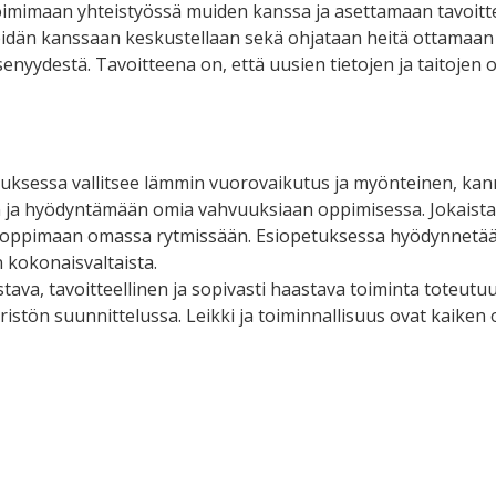
oimimaan yhteistyössä muiden kanssa ja asettamaan tavoittei
eidän kanssaan keskustellaan sekä ohjataan heitä ottamaan
senyydestä. Tavoitteena on, että uusien tietojen ja taitojen
tuksessa vallitsee lämmin vuorovaikutus ja myönteinen, kannu
ja hyödyntämään omia vahvuuksiaan oppimisessa. Jokaista 
 oppimaan omassa rytmissään. Esiopetuksessa hyödynnetään 
 kokonaisvaltaista.
tava, tavoitteellinen ja sopivasti haastava toiminta toteutuu
istön suunnittelussa. Leikki ja toiminnallisuus ovat kaike