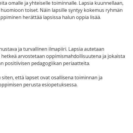
ta omalle ja yhteiselle toiminnalle. Lapsia kuunnellaan,
 huomioon toiset. Näin lapsille syntyy kokemus ryhmän
 oppiminen herättää lapsissa halun oppia lisää.
stava ja turvallinen ilmapiiri.
Lapsia autetaan
hetkeä arvostetaan oppimismahdollisuutena ja jokaista
positiivisen pedagogiikan periaatteita.
 siten, että lapset ovat osallisena toiminnan ja
n oppimisen perusta esiopetuksessa.