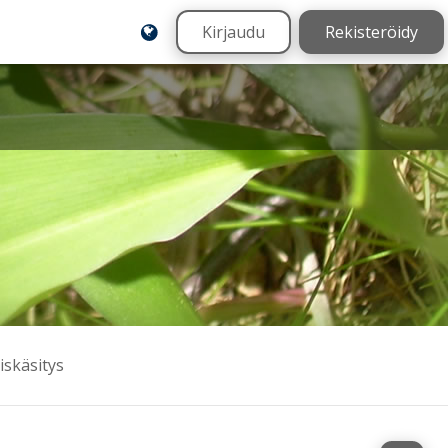
Kirjaudu
Rekisteröidy
iskäsitys