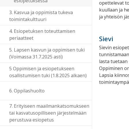
esiopetuksessa
opettelevat t
kuullaan ja h
3. Kasvua ja oppimista tukeva
ja yhteisön jä
toimintakulttuuri
4. Esiopetuksen toteuttamisen
Sievi
periaatteet
Sievin esiope
5. Lapsen kasvun ja oppimisen tuki
tunnistamaan 
(Voimassa 31.7.2025 asti)
lasta tuetaan
Oppiminen on
5 Oppimisen ja esiopetukseen
Lapsia kiinnos
osallistumisen tuki (1.8.2025 alkaen)
toimintaympär
6. Oppilashuolto
7. Erityiseen maailmankatsomukseen
tai kasvatusopilliseen järjestelmään
perustuva esiopetus