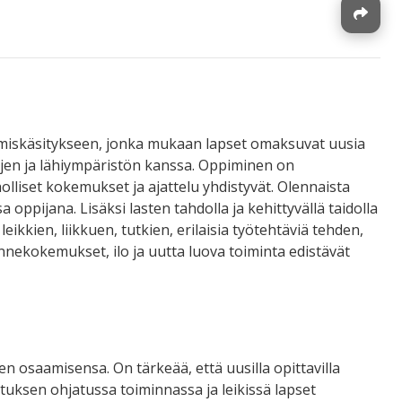
J
miskäsitykseen, jonka mukaan lapset omaksuvat uusia
isöjen ja lähiympäristön kanssa. Oppiminen on
olliset kokemukset ja ajattelu yhdistyvät. Olennaista
ppijana. Lisäksi lasten tahdolla ja kehittyvällä taidolla
ikkien, liikkuen, tutkien, erilaisia työtehtäviä tehden,
nnekokemukset, ilo ja uutta luova toiminta edistävät
osaamisensa. On tärkeää, että uusilla opittavilla
etuksen ohjatussa toiminnassa ja leikissä lapset