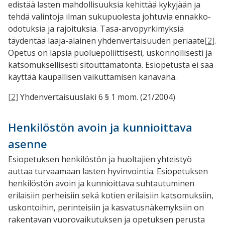
edistää lasten mahdollisuuksia kehittää kykyjään ja
tehdä valintoja ilman sukupuolesta johtuvia ennakko-
odotuksia ja rajoituksia. Tasa-arvopyrkimyksiä
täydentää laaja-alainen yhdenvertaisuuden periaate
[2]
.
Opetus on lapsia puoluepoliittisesti, uskonnollisesti ja
katsomuksellisesti sitouttamatonta. Esiopetusta ei saa
käyttää kaupallisen vaikuttamisen kanavana.
[2]
Yhdenvertaisuuslaki 6 § 1 mom. (21/2004)
Henkilöstön avoin ja kunnioittava
asenne
Esiopetuksen henkilöstön ja huoltajien yhteistyö
auttaa turvaamaan lasten hyvinvointia. Esiopetuksen
henkilöstön avoin ja kunnioittava suhtautuminen
erilaisiin perheisiin sekä kotien erilaisiin katsomuksiin,
uskontoihin, perinteisiin ja kasvatusnäkemyksiin on
rakentavan vuorovaikutuksen ja opetuksen perusta