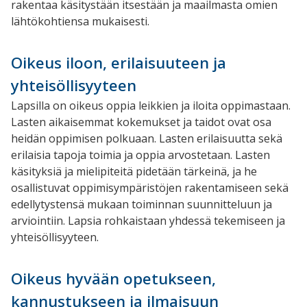
rakentaa käsitystään itsestään ja maailmasta omien
lähtökohtiensa mukaisesti.
Oikeus iloon, erilaisuuteen ja
yhteisöllisyyteen
Lapsilla on oikeus oppia leikkien ja iloita oppimastaan.
Lasten aikaisemmat kokemukset ja taidot ovat osa
heidän oppimisen polkuaan. Lasten erilaisuutta sekä
erilaisia tapoja toimia ja oppia arvostetaan. Lasten
käsityksiä ja mielipiteitä pidetään tärkeinä, ja he
osallistuvat oppimisympäristöjen rakentamiseen sekä
edellytystensä mukaan toiminnan suunnitteluun ja
arviointiin. Lapsia rohkaistaan yhdessä tekemiseen ja
yhteisöllisyyteen.
Oikeus hyvään opetukseen,
kannustukseen ja ilmaisuun