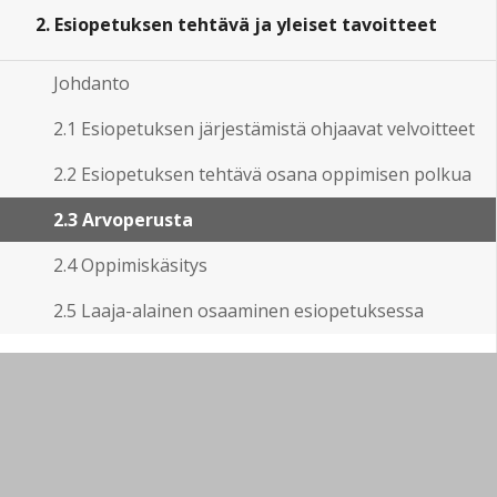
2. Esiopetuksen tehtävä ja yleiset tavoitteet
Johdanto
2.1 Esiopetuksen järjestämistä ohjaavat velvoitteet
2.2 Esiopetuksen tehtävä osana oppimisen polkua
2.3 Arvoperusta
2.4 Oppimiskäsitys
2.5 Laaja-alainen osaaminen esiopetuksessa
3. Kasvua ja oppimista tukeva toimintakulttuuri
4. Esiopetuksen toteuttamisen periaatteet