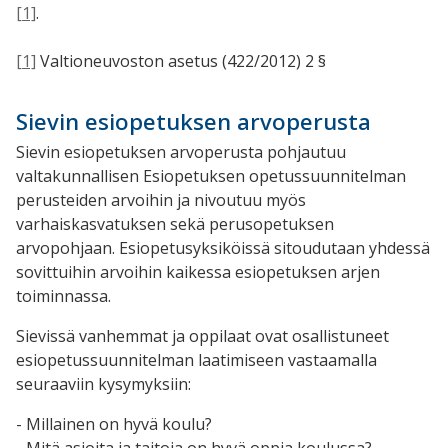
[1]
.
[1]
Valtioneuvoston asetus (422/2012) 2 §
Sievin esiopetuksen arvoperusta
Sievin esiopetuksen arvoperusta pohjautuu
valtakunnallisen Esiopetuksen opetussuunnitelman
perusteiden arvoihin ja nivoutuu myös
varhaiskasvatuksen sekä perusopetuksen
arvopohjaan. Esiopetusyksiköissä sitoudutaan yhdessä
sovittuihin arvoihin kaikessa esiopetuksen arjen
toiminnassa.
Sievissä vanhemmat ja oppilaat ovat osallistuneet
esiopetussuunnitelman laatimiseen vastaamalla
seuraaviin kysymyksiin:
- Millainen on hyvä koulu?
- Mitä asioita ja taitoja on hyvä oppia koulussa?