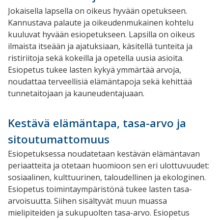
Jokaisella lapsella on oikeus hyvään opetukseen.
Kannustava palaute ja oikeudenmukainen kohtelu
kuuluvat hyvään esiopetukseen. Lapsilla on oikeus
ilmaista itseään ja ajatuksiaan, käsitellä tunteita ja
ristiriitoja sekä kokeilla ja opetella uusia asioita.
Esiopetus tukee lasten kykyä ymmärtää arvoja,
noudattaa terveellisiä elämäntapoja sekä kehittää
tunnetaitojaan ja kauneudentajuaan.
Kestävä elämäntapa, tasa-arvo ja
sitoutumattomuus
Esiopetuksessa noudatetaan kestävän elämäntavan
periaatteita ja otetaan huomioon sen eri ulottuvuudet:
sosiaalinen, kulttuurinen, taloudellinen ja ekologinen.
Esiopetus toimintaympäristönä tukee lasten tasa-
arvoisuutta. Siihen sisältyvät muun muassa
mielipiteiden ja sukupuolten tasa-arvo. Esiopetus