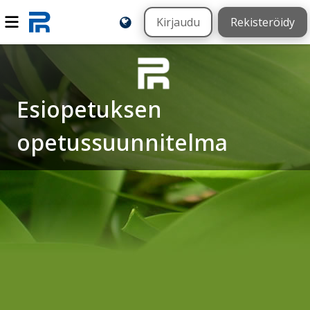
Kirjaudu
Rekisteröidy
Esiopetuksen
opetussuunnitelma