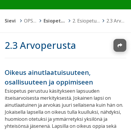
Sievi
>
OPS 2016
>
Esiopetuksen opetussuunnitelma
>
2. Esiopetuksen tehtävä ja yleiset tavoitteet
>
2.3 Arvoperusta
2.3 Arvoperusta
Oikeus ainutlaatuisuuteen,
osallisuuteen ja oppimiseen
Esiopetus perustuu käsitykseen lapsuuden
itseisarvoisesta merkityksestä. Jokainen lapsi on
ainutlaatuinen ja arvokas juuri sellaisena kuin hän on.
Jokaisella lapsella on oikeus tulla kuulluksi, nähdyksi,
huomioon otetuksi ja ymmärretyksi yksilönä ja
yhteisönsä jäsenenä. Lapsilla on oikeus oppia sekä