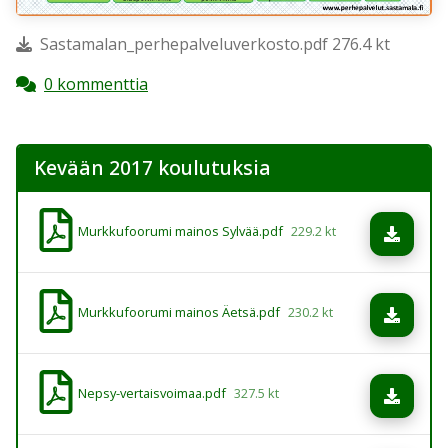
Sastamalan_perhepalveluverkosto.pdf 276.4 kt
0 kommenttia
Kevään 2017 koulutuksia
Murkkufoorumi mainos Sylvää.pdf
229.2 kt
Lataa
Murkkufoorumi mainos Äetsä.pdf
230.2 kt
Lataa
Nepsy-vertaisvoimaa.pdf
327.5 kt
Lataa