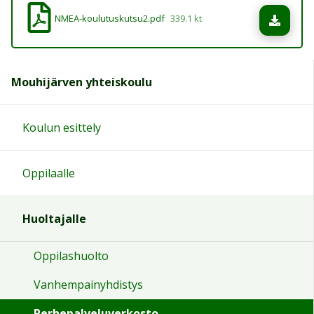
NMEA-koulutuskutsu2.pdf
339.1 kt
Lataa
Mouhijärven yhteiskoulu
Koulun esittely
Oppilaalle
Huoltajalle
Oppilashuolto
Vanhempainyhdistys
Perhepalveluverkosto