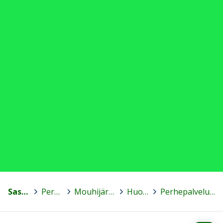
Sastamala
>
Peruskoulut
>
Mouhijärven yhteiskoulu
>
Huoltajalle
>
Perhepalveluverkosto