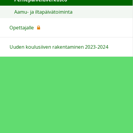
Aamu- ja iltapäivätoiminta
Opettajalle
Uuden koulusiiven rakentaminen 2023-2024
Sivun alkuun
Ohjeet
Saavutettavuus
Yksityisyydensuoja
Lähetä palautetta Peda.net-ylläpidolle