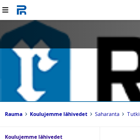
Rauma
>
Koulujemme lähivedet
>
Saharanta
>
Tutki
Koulujemme lähivedet