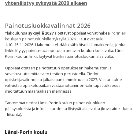
yhtenäistyy syksystä 2020 alkaen
Painotusluokkavalinnat 2026
Yläkoulunsa
syksyllä 2027
aloittavat oppilaat voivat hakea
Porin eri
koulujen painotusluokille
syksyllä 2026. Haut ovat auki
1.10.-15.11.2026. Hakemus tehdään sähköisellä lomakkeella, jonka
linkki löytyy painotettua opetusta antavan koulun kotisivulta. Länsi-
Porin koulun linkit löytyvät kunkin painotusluokan alasivulta.
Oppilaat otetaan painotettuun opetukseen hakemusten ja
soveltuvuutta mittaavien testien perusteella. Tiedot
opiskelijavalinnoista julkaistaan tammikuussa 2027. Valitun tulee
vahvistaa opiskelupaikan vastaanottaminen valintapäätöksessä
ilmoitettuun määräaikaan mennessä.
Tarkemmat tiedot Länsi-Porin koulun painotusluokkien
pääsykokeista ja infotilaisuudesta löytyvät alasivuilta (kuvataide - luma
- liikunta).
Länsi-Porin koulu