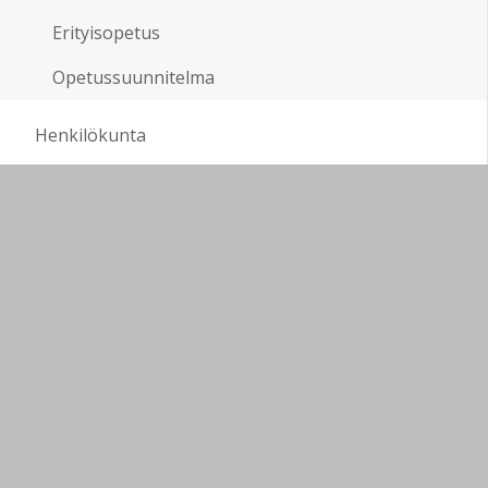
Erityisopetus
Opetussuunnitelma
Henkilökunta
Oppilashuolto
Kerhot
In English
Sivukartta