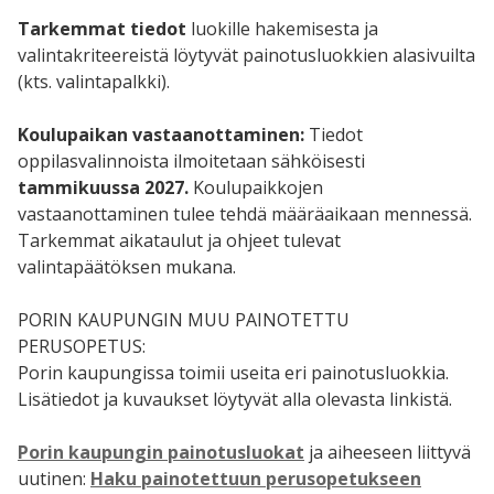
Tarkemmat tiedot
luokille hakemisesta ja
valintakriteereistä löytyvät painotusluokkien alasivuilta
(kts. valintapalkki).
Koulupaikan vastaanottaminen:
Tiedot
oppilasvalinnoista ilmoitetaan sähköisesti
tammikuussa 2027.
Koulupaikkojen
vastaanottaminen tulee tehdä määräaikaan mennessä.
Tarkemmat aikataulut ja ohjeet tulevat
valintapäätöksen mukana.
PORIN KAUPUNGIN MUU PAINOTETTU
PERUSOPETUS:
Porin kaupungissa toimii useita eri painotusluokkia.
Lisätiedot ja kuvaukset löytyvät alla olevasta linkistä.
Porin kaupungin painotusluokat
ja aiheeseen liittyvä
uutinen:
Haku painotettuun perusopetukseen