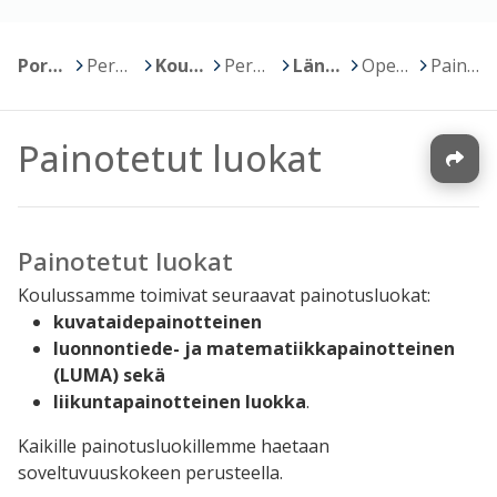
Porin kaupunki
>
Perusopetus
>
Koulujen kotisivut
>
Peruskoulut, luokat 7-9
>
Länsi-Porin koulu
>
Opetus
>
Painotetut luokat
Painotetut luokat
Painotetut luokat
Koulussamme toimivat seuraavat painotusluokat:
kuvataidepainotteinen
luonnontiede- ja matematiikkapainotteinen
(LUMA) sekä
liikuntapainotteinen luokka
.
Kaikille painotusluokillemme haetaan
soveltuvuuskokeen perusteella.