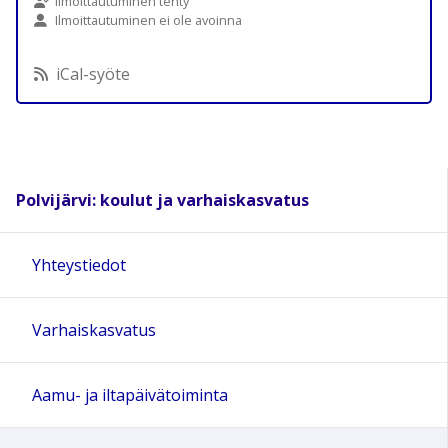
Ilmoittautuminen tehty
Ilmoittautuminen ei ole avoinna
iCal-syöte
Polvijärvi: koulut ja varhaiskasvatus
Yhteystiedot
Varhaiskasvatus
Aamu- ja iltapäivätoiminta