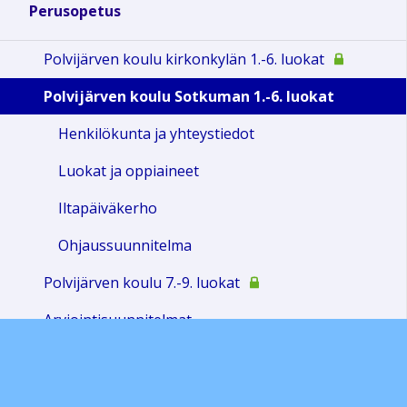
Perusopetus
Polvijärven koulu kirkonkylän 1.-6. luokat
Polvijärven koulu Sotkuman 1.-6. luokat
Henkilökunta ja yhteystiedot
Luokat ja oppiaineet
Iltapäiväkerho
Ohjaussuunnitelma
Polvijärven koulu 7.-9. luokat
Arviointisuunnitelmat
Työajat 2025-2026
Ruokalista 2025-2026