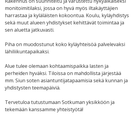
Rakennus on suunniteltu ja varustettu nykyaikaiseksi
monitoimitilaksi, jossa on hyvä myös iltakäyttäjien
harrastaa ja kyläläisten kokoontua. Koulu, kyläyhdistys
sekä muut alueen yhdistykset kehittävät toimintaa ja
sen aluetta jatkuvasti.
Piha on muodostunut koko kyläyhteisöä palvelevaksi
lähiliikuntapaikaksi.
Alue tulee olemaan kohtaamispaikka lasten ja
perheiden hyväksi. Tiloissa on mahdollista järjestää
mm. Siun soten asiantuntijatapaamisia sekä kunnan ja
yhdistysten teemapäiviä.
Tervetuloa tutustumaan Sotkuman yksikköön ja
tekemään kanssamme yhteistyötä!