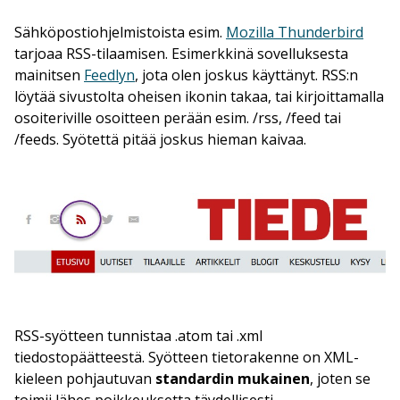
Sähköpostiohjelmistoista esim.
Mozilla Thunderbird
tarjoaa RSS-tilaamisen. Esimerkkinä sovelluksesta
mainitsen
Feedlyn
, jota olen joskus käyttänyt. RSS:n
löytää sivustolta oheisen ikonin takaa, tai kirjoittamalla
osoiteriville osoitteen perään esim. /rss, /feed tai
/feeds. Syötettä pitää joskus hieman kaivaa.
RSS-syötteen tunnistaa .atom tai .xml
tiedostopäätteestä. Syötteen tietorakenne on XML-
kieleen pohjautuvan
standardin
mukainen
, joten se