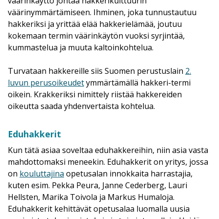
väärinkäyttö johtaa hakkerikulttuurin
väärinymmärtämiseen. Ihminen, joka tunnustautuu
hakkeriksi ja yrittää elää hakkerielämää, joutuu
kokemaan termin väärinkäytön vuoksi syrjintää,
kummastelua ja muuta kaltoinkohtelua.
Turvataan hakkereille siis Suomen perustuslain
2.
luvun perusoikeudet
ymmärtämällä hakkeri-termi
oikein. Krakkeriksi nimittely riistää hakkereiden
oikeutta saada yhdenvertaista kohtelua.
Eduhakkerit
Kun tätä asiaa soveltaa eduhakkereihin, niin asia vasta
mahdottomaksi meneekin. Eduhakkerit on yritys, jossa
on
kouluttajina
opetusalan innokkaita harrastajia,
kuten esim. Pekka Peura, Janne Cederberg, Lauri
Hellsten, Marika Toivola ja Markus Humaloja.
Eduhakkerit kehittävät opetusalaa luomalla uusia