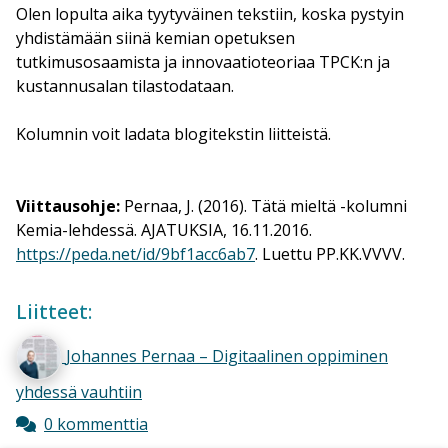
Olen lopulta aika tyytyväinen tekstiin, koska pystyin
yhdistämään siinä kemian opetuksen
tutkimusosaamista ja innovaatioteoriaa TPCK:n ja
kustannusalan tilastodataan.
Kolumnin voit ladata blogitekstin liitteistä.
Viittausohje:
Pernaa, J. (2016). Tätä mieltä -kolumni
Kemia-lehdessä
. AJATUKSIA, 16.11.2016.
https://peda.net/id/9bf1acc6ab7
. Luettu PP.KK.VVVV.
Liitteet:
Johannes Pernaa – Digitaalinen oppiminen
yhdessä vauhtiin
0 kommenttia