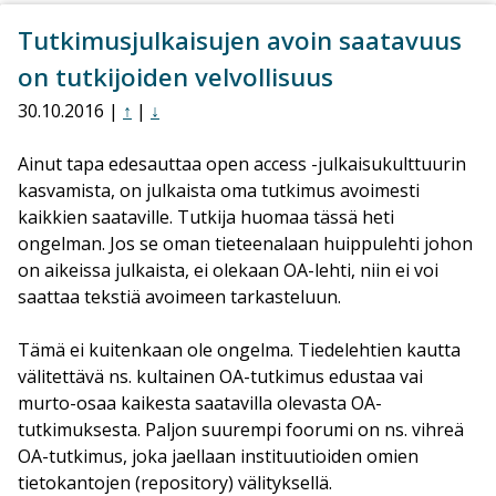
Tutkimusjulkaisujen avoin saatavuus
on tutkijoiden velvollisuus
30.10.2016 |
↑
|
↓
Ainut tapa edesauttaa open access -julkaisukulttuurin
kasvamista, on julkaista oma tutkimus avoimesti
kaikkien saataville. Tutkija huomaa tässä heti
ongelman. Jos se oman tieteenalaan huippulehti johon
on aikeissa julkaista, ei olekaan OA-lehti, niin ei voi
saattaa tekstiä avoimeen tarkasteluun.
Tämä ei kuitenkaan ole ongelma. Tiedelehtien kautta
välitettävä ns. kultainen OA-tutkimus edustaa vai
murto-osaa kaikesta saatavilla olevasta OA-
tutkimuksesta. Paljon suurempi foorumi on ns. vihreä
OA-tutkimus, joka jaellaan instituutioiden omien
tietokantojen (repository) välityksellä.