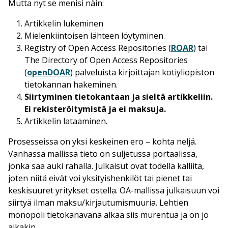
Mutta nyt se menisi näin:
Artikkelin lukeminen
Mielenkiintoisen lähteen löytyminen.
Registry of Open Access Repositories (
ROAR
) tai
The Directory of Open Access Repositories
(
openDOAR
) palveluista kirjoittajan kotiyliopiston
tietokannan hakeminen.
Siirtyminen tietokantaan ja sieltä artikkeliin.
Ei rekisteröitymistä ja ei maksuja.
Artikkelin lataaminen.
Prosesseissa on yksi keskeinen ero
–
kohta neljä.
Vanhassa mallissa tieto on suljetussa portaalissa,
jonka saa auki rahalla. Julkaisut ovat todella kalliita,
joten niitä eivät voi yksityishenkilöt tai pienet tai
keskisuuret yritykset ostella. OA-mallissa julkaisuun voi
siirtyä ilman maksu/kirjautumismuuria. Lehtien
monopoli tietokanavana alkaa siis murentua ja on jo
aikakin.