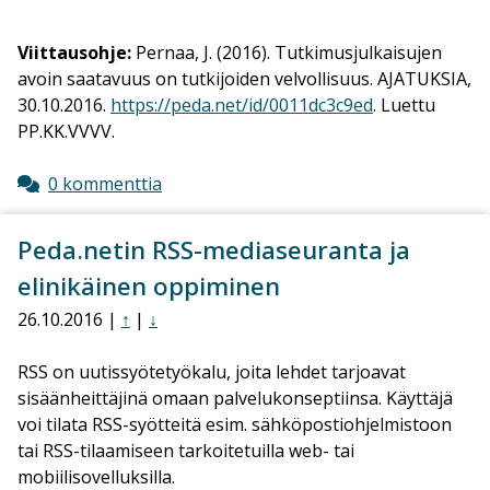
Viittausohje:
Pernaa, J. (2016). Tutkimusjulkaisujen
avoin saatavuus on tutkijoiden velvollisuus
. AJATUKSIA,
30.10.2016.
https://peda.net/id/0011dc3c9ed
. Luettu
PP.KK.VVVV.
0 kommenttia
Peda.netin RSS-mediaseuranta ja
elinikäinen oppiminen
26.10.2016 |
↑
|
↓
RSS on uutissyötetyökalu, joita lehdet tarjoavat
sisäänheittäjinä omaan palvelukonseptiinsa. Käyttäjä
voi tilata RSS-syötteitä esim. sähköpostiohjelmistoon
tai RSS-tilaamiseen tarkoitetuilla web- tai
mobiilisovelluksilla.