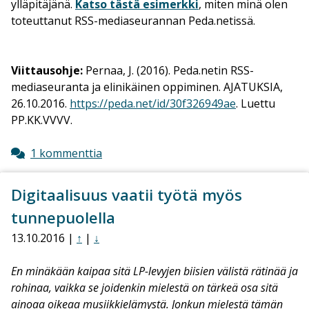
ylläpitäjänä.
Katso tästä esimerkki
, miten minä olen
toteuttanut RSS-mediaseurannan Peda.netissä.
Viittausohje:
Pernaa, J. (2016). Peda.netin RSS-
mediaseuranta ja elinikäinen oppiminen
. AJATUKSIA,
26.10.2016.
https://peda.net/id/30f326949ae
. Luettu
PP.KK.VVVV.
1 kommenttia
Digitaalisuus vaatii työtä myös
tunnepuolella
13.10.2016 |
↑
|
↓
En minäkään kaipaa sitä LP-levyjen biisien välistä rätinää ja
rohinaa, vaikka se joidenkin mielestä on tärkeä osa sitä
ainoaa oikeaa musiikkielämystä. Jonkun mielestä tämän