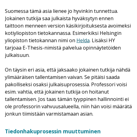
Suomessa tämä asia lienee jo hyvinkin tunnettua.
Jokainen tutkija saa julkaista hyväksytyn ennen
taittoon menneen version käsikirjoituksesta avoimeksi
kotiyliopiston tietokannassa. Esimerkiksi Helsingin
yliopiston tietokannan nimi on
Helda
. Lisäksi HY
tarjoaa E-Thesis-nimistä palvelua opinnäytetöiden
julkaisuun.
On täysin eri asia, että jaksaako jokainen tutkija nähdä
ylimääräisen tallentamisen vaivan. Se pitäisi saada
pakolliseksi osaksi julkaisuprosessia. Professori voisi
esim. vahtia, että jokainen tutkija on hoitanut
tallentamisen. Jos taas tämän tyyppinen hallinnointi ei
ole professorin vahvuusalueella, niin hän voisi määrätä
jonkun tiimistään varmistamaan asian.
Tiedonhakuprosessin muuttuminen