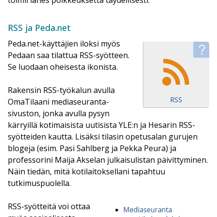
toimii lähes poikkeuksetta täydellisesti.
RSS ja Peda.net
Peda.net-käyttäjien iloksi myös
Pedaan saa tilattua RSS-syötteen.
Se luodaan oheisesta ikonista.
Rakensin RSS-työkalun avulla
OmaTilaani mediaseuranta-
sivuston, jonka avulla pysyn
kärryillä kotimaisista uutisista YLE:n ja Hesarin RSS-
syötteiden kautta. Lisäksi tilasin opetusalan gurujen
blogeja (esim. Pasi Sahlberg ja Pekka Peura) ja
professorini Maija Akselan julkaisulistan päivittyminen.
Näin tiedän, mitä kotilaitoksellani tapahtuu
tutkimuspuolella.
RSS-syötteitä voi ottaa