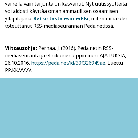
varrella vain tarjonta on kasvanut. Nyt uutissyötteitä
voi aidosti käyttää oman ammatillisen osaamisen
ylläpitäjänä.
Katso tästä esimerkki
, miten minä olen
toteuttanut RSS-mediaseurannan Peda.netissä.
Viittausohje:
Pernaa, J. (2016). Peda.netin RSS-
mediaseuranta ja elinikäinen oppiminen
. AJATUKSIA,
26.10.2016.
https://peda.net/id/30f326949ae
. Luettu
PP.KK.VVVV.
Kommentit
Johannes Pernaa
28.10.2016 klo 8.38
Mediaseurantasivustoesimerkkini voi ladata
ilmaiseksi tästä:
https://peda.net/id/300f1b749b5
.