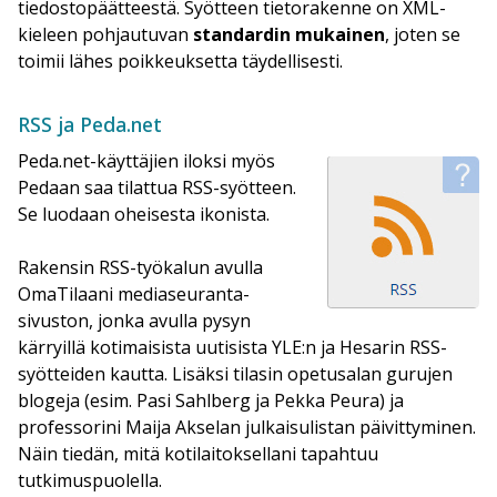
tiedostopäätteestä. Syötteen tietorakenne on XML-
kieleen pohjautuvan
standardin
mukainen
, joten se
toimii lähes poikkeuksetta täydellisesti.
RSS ja Peda.net
Peda.net-käyttäjien iloksi myös
Pedaan saa tilattua RSS-syötteen.
Se luodaan oheisesta ikonista.
Rakensin RSS-työkalun avulla
OmaTilaani mediaseuranta-
sivuston, jonka avulla pysyn
kärryillä kotimaisista uutisista YLE:n ja Hesarin RSS-
syötteiden kautta. Lisäksi tilasin opetusalan gurujen
blogeja (esim. Pasi Sahlberg ja Pekka Peura) ja
professorini Maija Akselan julkaisulistan päivittyminen.
Näin tiedän, mitä kotilaitoksellani tapahtuu
tutkimuspuolella.