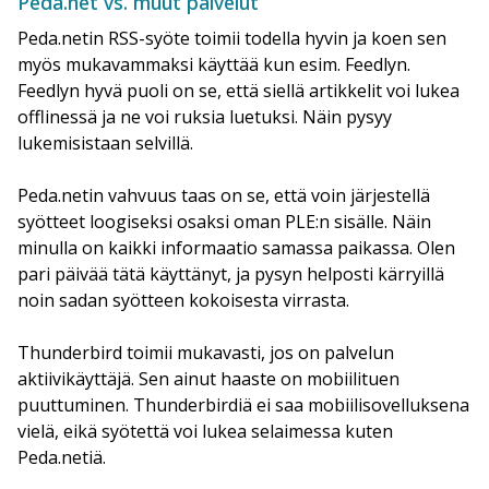
Peda.net vs. muut palvelut
Peda.netin RSS-syöte toimii todella hyvin ja koen sen
myös mukavammaksi käyttää kun esim. Feedlyn.
Feedlyn hyvä puoli on se, että siellä artikkelit voi lukea
offlinessä ja ne voi ruksia luetuksi. Näin pysyy
lukemisistaan selvillä.
Peda.netin vahvuus taas on se, että voin järjestellä
syötteet loogiseksi osaksi oman PLE:n sisälle. Näin
minulla on kaikki informaatio samassa paikassa. Olen
pari päivää tätä käyttänyt, ja pysyn helposti kärryillä
noin sadan syötteen kokoisesta virrasta.
Thunderbird toimii mukavasti, jos on palvelun
aktiivikäyttäjä. Sen ainut haaste on mobiilituen
puuttuminen. Thunderbirdiä ei saa mobiilisovelluksena
vielä, eikä syötettä voi lukea selaimessa kuten
Peda.netiä.