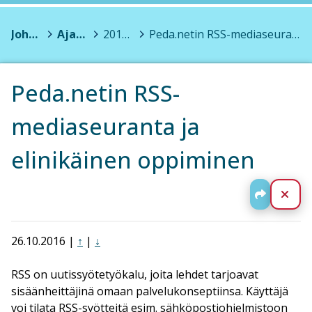
Johannes Pernaa
>
Ajatuksia
>
2016 (7)
>
Peda.netin RSS-mediaseuranta ja elinikäinen oppiminen
Peda.netin RSS-
mediaseuranta ja
elinikäinen oppiminen
Jaa
Sul
26.10.2016 |
↑
|
↓
RSS on uutissyötetyökalu, joita lehdet tarjoavat
sisäänheittäjinä omaan palvelukonseptiinsa. Käyttäjä
voi tilata RSS-syötteitä esim. sähköpostiohjelmistoon