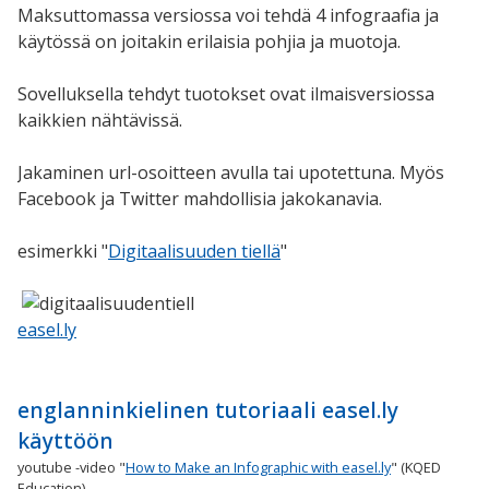
Maksuttomassa versiossa voi tehdä 4 infograafia ja
käytössä on joitakin erilaisia pohjia ja muotoja.
Sovelluksella tehdyt tuotokset ovat ilmaisversiossa
kaikkien nähtävissä.
Jakaminen url-osoitteen avulla tai upotettuna. Myös
Facebook ja Twitter mahdollisia jakokanavia.
esimerkki "
Digitaalisuuden tiellä
"
​
easel.ly
​
englanninkielinen tutoriaali easel.ly
käyttöön
youtube -video "
How to Make an Infographic with easel.ly
" (KQED
Education)