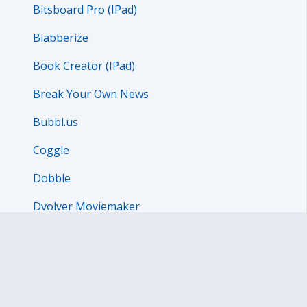
Bitsboard Pro (IPad)
Blabberize
Book Creator (IPad)
Break Your Own News
Bubbl.us
Coggle
Dobble
Dvolver Moviemaker
easel.ly
Easy Spelling Aid (IPad)
EdPuzzle