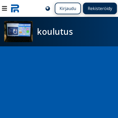
Kirjaudu
Rekisteröidy
koulutus