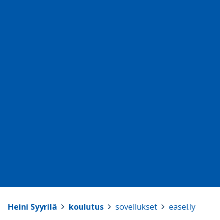
Heini Syyrilä
>
koulutus
>
sovellukset
>
easel.ly