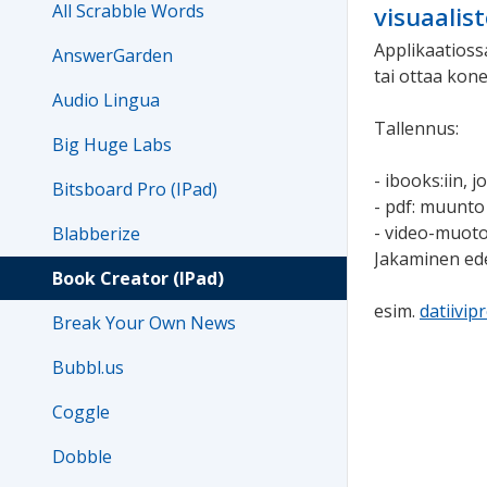
All Scrabble Words
visuaalis
Applikaatiossa
AnswerGarden
tai ottaa kone
Audio Lingua
Tallennus:
Big Huge Labs
- ibooks:iin, 
Bitsboard Pro (IPad)
- pdf: muunto
- video-muoto
Blabberize
Jakaminen edel
Book Creator (IPad)
esim.
datiivip
Break Your Own News
Bubbl.us
Coggle
Dobble