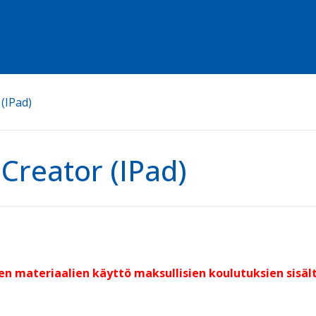
(IPad)
Creator (IPad)
sen materiaalien käyttö maksullisien koulutuksien sisä