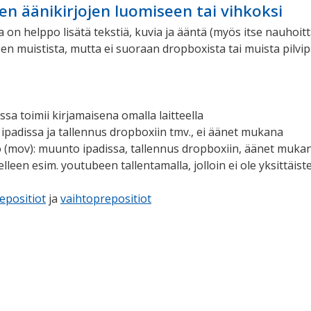
ten äänikirjojen luomiseen tai vihkoksi
 on helppo lisätä tekstiä, kuvia ja ääntä (myös itse nauhoit
en muistista, mutta ei suoraan dropboxista tai muista pilvip
jossa toimii kirjamaisena omalla laitteella
 ipadissa ja tallennus dropboxiin tmv., ei äänet mukana
 (mov): muunto ipadissa, tallennus dropboxiin, äänet mukan
leen esim. youtubeen tallentamalla, jolloin ei ole yksittäist
repositiot
ja
vaihtoprepositiot