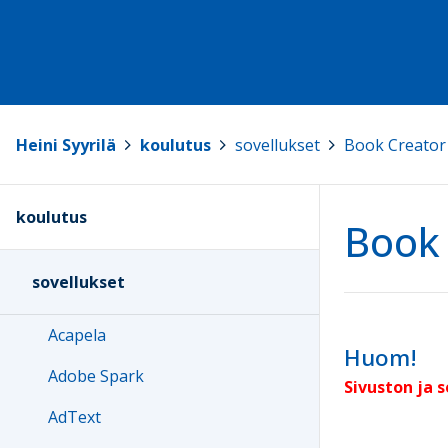
Heini Syyrilä
>
koulutus
>
sovellukset
>
Book Creator 
koulutus
Book 
sovellukset
Acapela
Huom!
Adobe Spark
Sivuston ja 
AdText