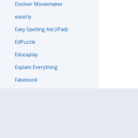
Dvolver Moviemaker
easel.ly
Easy Spelling Aid (IPad)
EdPuzzle
Educaplay
Explain Everything
Fakebook
Flinga
Fodey Newspaper Clipping
Generator
Glosor.eu (Spellic) PC/IPad
GoConqr