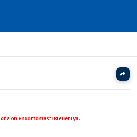
J
ltönä on ehdottomasti kiellettyä.