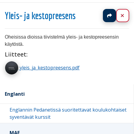
Yleis- ja kestopreesens
Jaa
Sul
Oheisissa dioissa tiivistelmä yleis- ja kestopreesensin
käytöstä.
Liitteet:
yleis_ja_kestopreesens.pdf
Englanti
Englannin Pedanetissä suoritettavat koulukohtaiset
syventävät kurssit
MAE