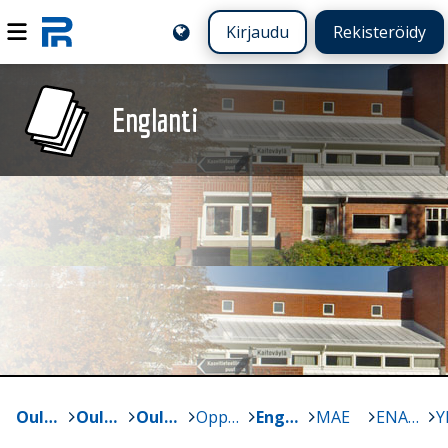
Kirjaudu
Rekisteröidy
Englanti
Oulun yliopisto
>
Oulun normaalikoulun lukio ja perusasteen vs. 7-9
>
Oulun normaalikoulun lukio
>
Oppiaineet
>
Englanti
>
MAE
>
ENA1+2 MAE
>