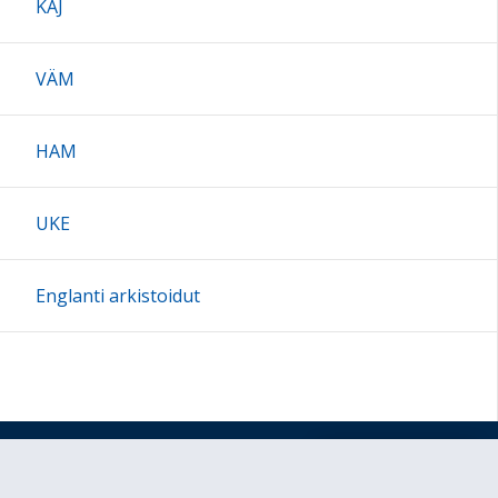
KAJ
VÄM
HAM
UKE
Englanti arkistoidut
Sivun alkuun