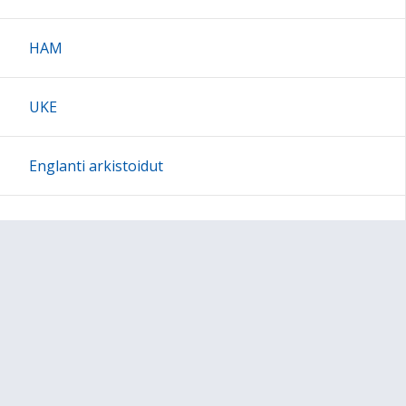
HAM
UKE
Englanti arkistoidut
Sivun alkuun
Ohjeet
Saavutettavuus
Yksityisyydensuoja