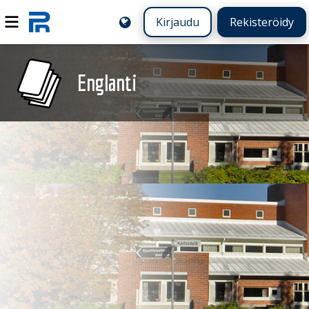
Kirjaudu
Rekisteröidy
Englanti