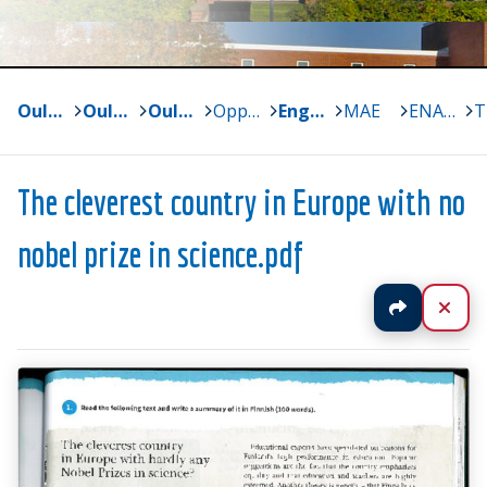
Oulun yliopisto
>
Oulun normaalikoulun lukio ja perusasteen vs. 7-9
>
Oulun normaalikoulun lukio
>
Oppiaineet
>
Englanti
>
MAE
>
ENA 5.3_jakso3_2023-24
>
The cleverest country in Europe with no
nobel prize in science.pdf
Jaa
Sul