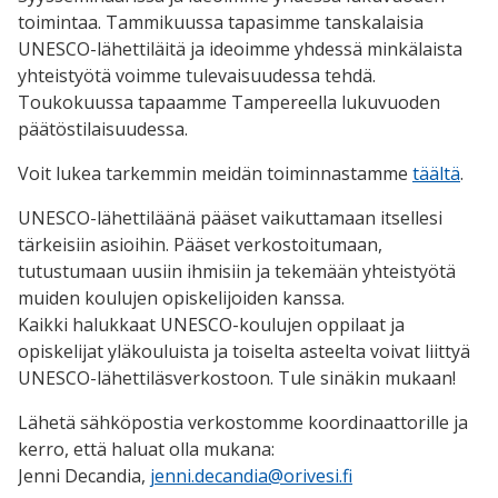
toimintaa. Tammikuussa tapasimme tanskalaisia
UNESCO-lähettiläitä ja ideoimme yhdessä minkälaista
yhteistyötä voimme tulevaisuudessa tehdä.
Toukokuussa tapaamme Tampereella lukuvuoden
päätöstilaisuudessa.
Voit lukea tarkemmin meidän toiminnastamme
täältä
.
UNESCO-lähettiläänä pääset vaikuttamaan itsellesi
tärkeisiin asioihin. Pääset verkostoitumaan,
tutustumaan uusiin ihmisiin ja tekemään yhteistyötä
muiden koulujen opiskelijoiden kanssa.
Kaikki halukkaat UNESCO-koulujen oppilaat ja
opiskelijat yläkouluista ja toiselta asteelta voivat liittyä
UNESCO-lähettiläsverkostoon. Tule sinäkin mukaan!
Lähetä sähköpostia verkostomme koordinaattorille ja
kerro, että haluat olla mukana:
Jenni Decandia,
jenni.decandia@orivesi.fi