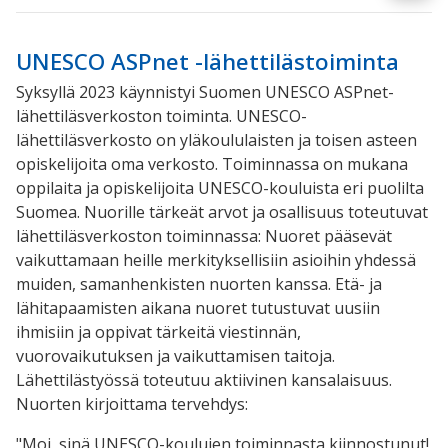
UNESCO ASPnet -lähettilästoiminta
Syksyllä 2023 käynnistyi Suomen UNESCO ASPnet-
lähettiläsverkoston toiminta. UNESCO-
lähettiläsverkosto on yläkoululaisten ja toisen asteen
opiskelijoita oma verkosto. Toiminnassa on mukana
oppilaita ja opiskelijoita UNESCO-kouluista eri puolilta
Suomea. Nuorille tärkeät arvot ja osallisuus toteutuvat
lähettiläsverkoston toiminnassa: Nuoret pääsevät
vaikuttamaan heille merkityksellisiin asioihin yhdessä
muiden, samanhenkisten nuorten kanssa. Etä- ja
lähitapaamisten aikana nuoret tutustuvat uusiin
ihmisiin ja oppivat tärkeitä viestinnän,
vuorovaikutuksen ja vaikuttamisen taitoja.
Lähettilästyössä toteutuu aktiivinen kansalaisuus.
Nuorten kirjoittama tervehdys:
"Moi, sinä UNESCO-koulujen toiminnasta kiinnostunut!