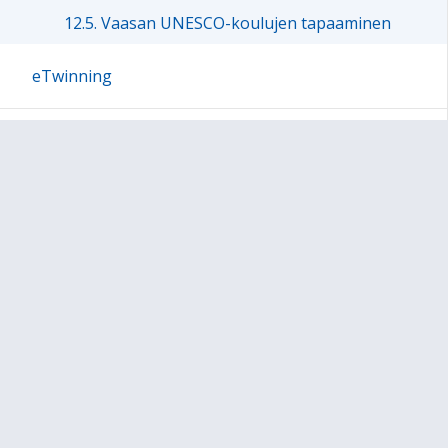
12.5. Vaasan UNESCO-koulujen tapaaminen
eTwinning
Erasmus+
Nordplus Junior
OKKA-säätiön kestävän kehityksen sertifikaatti
Alueellinen globaalikasvatussuunnitelma
Vastuullisen kansainvälisyyden ja
globaalikasvatuksen hankkeet