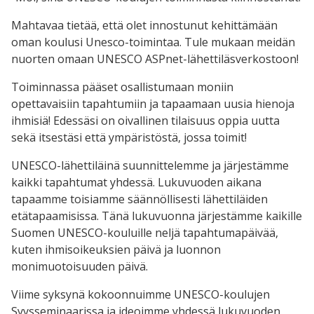
Mahtavaa tietää, että olet innostunut kehittämään
oman koulusi Unesco-toimintaa. Tule mukaan meidän
nuorten omaan UNESCO ASPnet-lähettiläsverkostoon!
Toiminnassa pääset osallistumaan moniin
opettavaisiin tapahtumiin ja tapaamaan uusia hienoja
ihmisiä! Edessäsi on oivallinen tilaisuus oppia uutta
sekä itsestäsi että ympäristöstä, jossa toimit!
UNESCO-lähettiläinä suunnittelemme ja järjestämme
kaikki tapahtumat yhdessä. Lukuvuoden aikana
tapaamme toisiamme säännöllisesti lähettiläiden
etätapaamisissa. Tänä lukuvuonna järjestämme kaikille
Suomen UNESCO-kouluille neljä tapahtumapäivää,
kuten ihmisoikeuksien päivä ja luonnon
monimuotoisuuden päivä.
Viime syksynä kokoonnuimme UNESCO-koulujen
Syysseminaarissa ja ideoimme yhdessä lukuvuoden