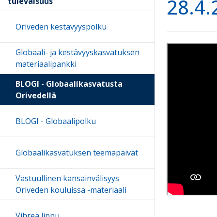
28.4.
tulevaisuus
Oriveden kestävyyspolku
Globaali- ja kestävyyskasvatuksen
materiaalipankki
BLOGI - Globaalikasvatusta
Orivedellä
BLOGI - Globaalipolku
Globaalikasvatuksen teemapäivät
Vastuullinen kansainvälisyys
Oriveden kouluissa -materiaali
Vihreä lippu