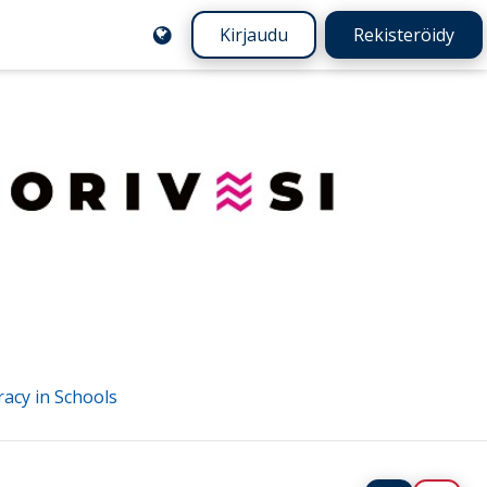
Kirjaudu
Rekisteröidy
racy in Schools