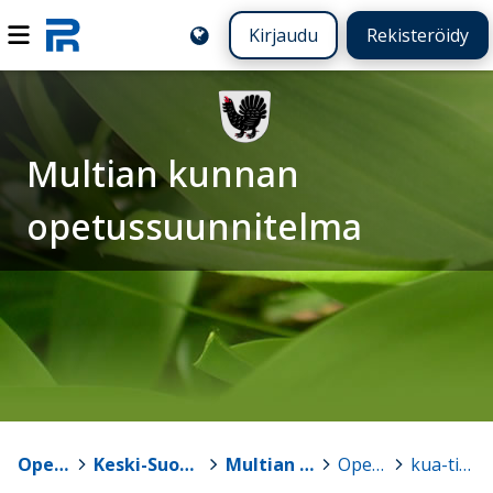
Kirjaudu
Rekisteröidy
Multian kunnan
opetussuunnitelma
Opetussuunnitelmat
>
Keski-Suomen kuntien opetussuunnitelmat
>
Multian kunnan opetussuunnitelma
>
Opetussuunnitelma
>
kua-tiikeri.jpg