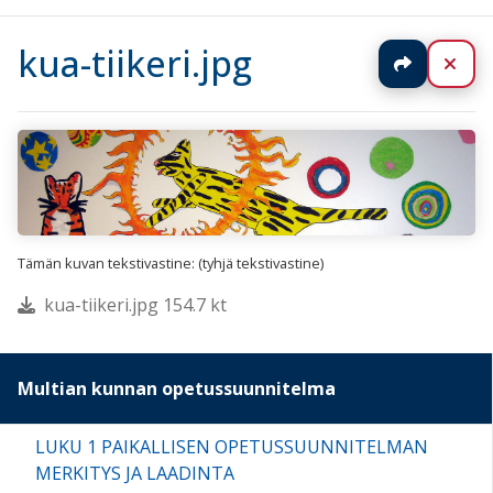
kua-tiikeri.jpg
Jaa
Sul
Tämän kuvan tekstivastine: (tyhjä tekstivastine)
kua-tiikeri.jpg 154.7 kt
Multian kunnan opetussuunnitelma
LUKU 1 PAIKALLISEN OPETUSSUUNNITELMAN
MERKITYS JA LAADINTA