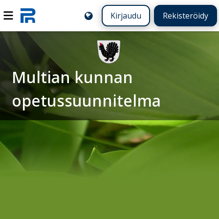
Kirjaudu
Rekisteröidy
Multian kunnan
opetussuunnitelma