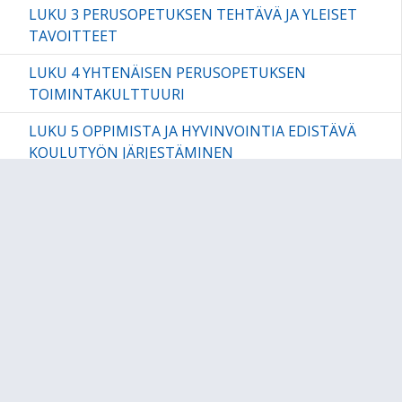
LUKU 3 PERUSOPETUKSEN TEHTÄVÄ JA YLEISET
TAVOITTEET
LUKU 4 YHTENÄISEN PERUSOPETUKSEN
TOIMINTAKULTTUURI
LUKU 5 OPPIMISTA JA HYVINVOINTIA EDISTÄVÄ
KOULUTYÖN JÄRJESTÄMINEN
LUKU 6 OPPIMISEN ARVIOINTI
LUKU 7 OPPIMISEN JA KOULUNKÄYNNIN TUKI
LUKU 8 OPPILASHUOLTO
LUKU 9 KIELEEN JA KULTTUURIIN LIITTYVIÄ
ERITYISKYSYMYKSIÄ