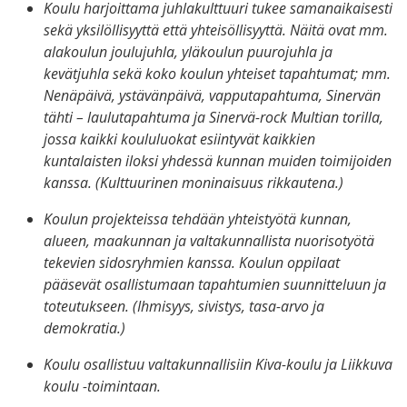
Koulu harjoittama juhlakulttuuri tukee samanaikaisesti
sekä yksilöllisyyttä että yhteisöllisyyttä. Näitä ovat mm.
alakoulun joulujuhla, yläkoulun puurojuhla ja
kevätjuhla sekä koko koulun yhteiset tapahtumat; mm.
Nenäpäivä, ystävänpäivä, vapputapahtuma, Sinervän
tähti – laulutapahtuma ja Sinervä-rock Multian torilla,
jossa kaikki koululuokat esiintyvät kaikkien
kuntalaisten iloksi yhdessä kunnan muiden toimijoiden
kanssa. (Kulttuurinen moninaisuus rikkautena.)
Koulun projekteissa tehdään yhteistyötä kunnan,
alueen, maakunnan ja valtakunnallista nuorisotyötä
tekevien sidosryhmien kanssa. Koulun oppilaat
pääsevät osallistumaan tapahtumien suunnitteluun ja
toteutukseen. (Ihmisyys, sivistys, tasa-arvo ja
demokratia.)
Koulu osallistuu valtakunnallisiin Kiva-koulu ja Liikkuva
koulu -toimintaan.