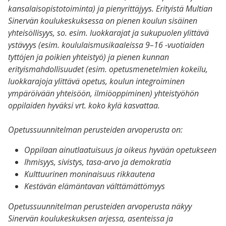
kansalaisopistotoiminta) ja pienyrittäjyys. Erityistä Multian
Sinervän koulukeskuksessa on pienen koulun sisäinen
yhteisöllisyys, so. esim. luokkarajat ja sukupuolen ylittävä
ystävyys (esim. koululaismusikaaleissa 9–16 -vuotiaiden
tyttöjen ja poikien yhteistyö) ja pienen kunnan
erityismahdollisuudet (esim. opetusmenetelmien kokeilu,
luokkarajoja ylittävä opetus, koulun integroiminen
ympäröivään yhteisöön, ilmiöoppiminen) yhteistyöhön
oppilaiden hyväksi vrt. koko kylä kasvattaa.
Opetussuunnitelman perusteiden arvoperusta on:
Oppilaan ainutlaatuisuus ja oikeus hyvään opetukseen
Ihmisyys, sivistys, tasa-arvo ja demokratia
Kulttuurinen moninaisuus rikkautena
Kestävän elämäntavan välttämättömyys
Opetussuunnitelman perusteiden arvoperusta näkyy
Sinervän koulukeskuksen arjessa, asenteissa ja