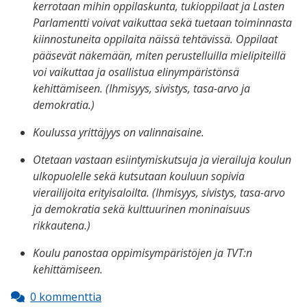
kerrotaan mihin oppilaskunta, tukioppilaat ja Lasten
Parlamentti voivat vaikuttaa sekä tuetaan toiminnasta
kiinnostuneita oppilaita näissä tehtävissä. Oppilaat
pääsevät näkemään, miten perustelluilla mielipiteillä
voi vaikuttaa ja osallistua elinympäristönsä
kehittämiseen. (Ihmisyys, sivistys, tasa-arvo ja
demokratia.)
Koulussa yrittäjyys on valinnaisaine.
Otetaan vastaan esiintymiskutsuja ja vierailuja koulun
ulkopuolelle sekä kutsutaan kouluun sopivia
vierailijoita erityisaloilta. (Ihmisyys, sivistys, tasa-arvo
ja demokratia sekä kulttuurinen moninaisuus
rikkautena.)
Koulu panostaa oppimisympäristöjen ja TVT:n
kehittämiseen.
0 kommenttia