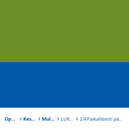
Opetussuunnitelmat
>
Keski-Suomen kuntien opetussuunnitelmat
>
Multian kunnan opetussuunnitelma
>
LUKU 2 PERUSOPETUS YLEISSIVISTYKSEN PERUSTANA
>
2.4 Paikallisesti päätettävät asiat (ei jää näkyviin, sisältö luvun etusivulla)