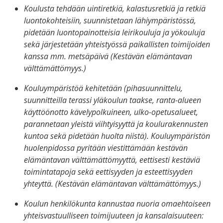
Koulusta tehdään uintiretkiä, kalastusretkiä ja retkiä
luontokohteisiin, suunnistetaan lähiympäristössä,
pidetään luontopainotteisia leirikouluja ja yökouluja
sekä järjestetään yhteistyössä paikallisten toimijoiden
kanssa mm. metsäpäivä (Kestävän elämäntavan
välttämättömyys.)
Kouluympäristöä kehitetään (pihasuunnittelu,
suunnitteilla terassi yläkoulun taakse, ranta-alueen
käyttöönotto kävelypolkuineen, ulko-opetusalueet,
parannetaan yleistä viihtyisyyttä ja koulurakennusten
kuntoa sekä pidetään huolta niistä). Kouluympäristön
huolenpidossa pyritään viestittämään kestävän
elämäntavan välttämättömyyttä, eettisesti kestäviä
toimintatapoja sekä eettisyyden ja esteettisyyden
yhteyttä. (Kestävän elämäntavan välttämättömyys.)
Koulun henkilökunta kannustaa nuoria omaehtoiseen
yhteisvastuulliseen toimijuuteen ja kansalaisuuteen: