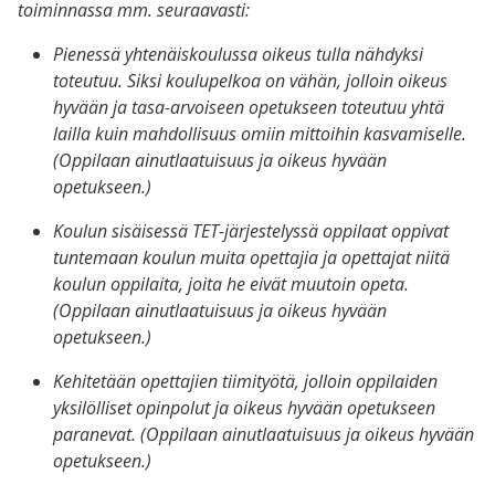
toiminnassa mm. seuraavasti:
Pienessä yhtenäiskoulussa oikeus tulla nähdyksi
toteutuu. Siksi koulupelkoa on vähän, jolloin oikeus
hyvään ja tasa-arvoiseen opetukseen toteutuu yhtä
lailla kuin mahdollisuus omiin mittoihin kasvamiselle.
(
Oppilaan ainutlaatuisuus ja oikeus hyvään
opetukseen.)
Koulun sisäisessä TET-järjestelyssä oppilaat oppivat
tuntemaan koulun muita opettajia ja opettajat niitä
koulun oppilaita, joita he eivät muutoin opeta.
(Oppilaan ainutlaatuisuus ja oikeus hyvään
opetukseen.)
Kehitetään opettajien tiimityötä, jolloin oppilaiden
yksilölliset opinpolut
ja oikeus hyvään opetukseen
paranevat. (Oppilaan ainutlaatuisuus ja oikeus hyvään
opetukseen.)