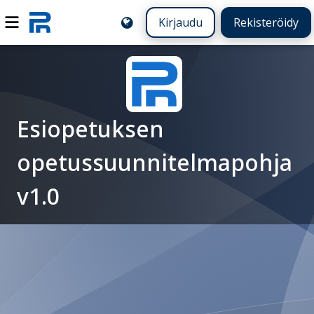
Kirjaudu
Rekisteröidy
Esiopetuksen
opetussuunnitelmapohja
v1.0