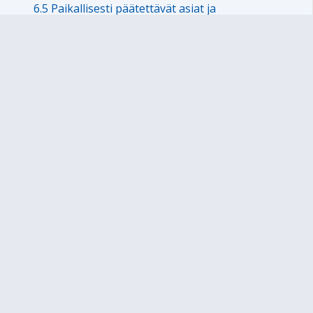
6.5 Paikallisesti päätettävät asiat ja
yksikkökohtaisen oppilashuoltosuunnitelman
laadinta
7. Erityiseen maailmankatsomukseen tai
kasvatusopilliseen järjestelmään perustuva esiopetus
Sivukartta
Sivun alkuun
Ohjeet
Saavutettavuus
Yksityisyydensuoja
Lähetä palautetta Peda.net-ylläpidolle
Ilmoita asiaton sisältö