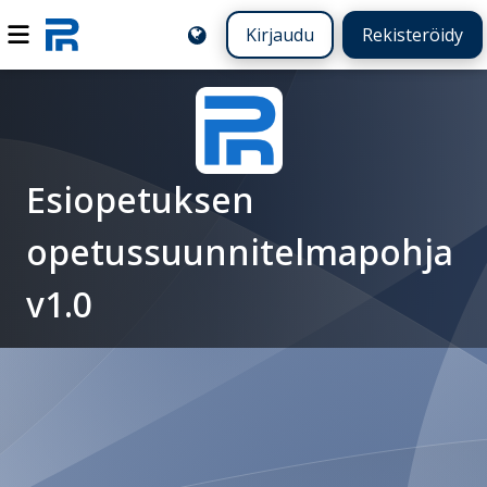
Kirjaudu
Rekisteröidy
Esiopetuksen
opetussuunnitelmapohja
v1.0