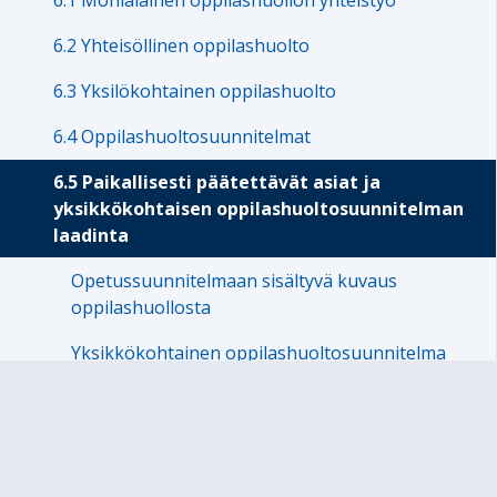
6.1 Monialainen oppilashuollon yhteistyö
6.2 Yhteisöllinen oppilashuolto
6.3 Yksilökohtainen oppilashuolto
6.4 Oppilashuoltosuunnitelmat
6.5 Paikallisesti päätettävät asiat ja
yksikkökohtaisen oppilashuoltosuunnitelman
laadinta
Opetussuunnitelmaan sisältyvä kuvaus
oppilashuollosta
Yksikkökohtainen oppilashuoltosuunnitelma
7. Erityiseen maailmankatsomukseen tai
kasvatusopilliseen järjestelmään perustuva esiopetus
Sivukartta