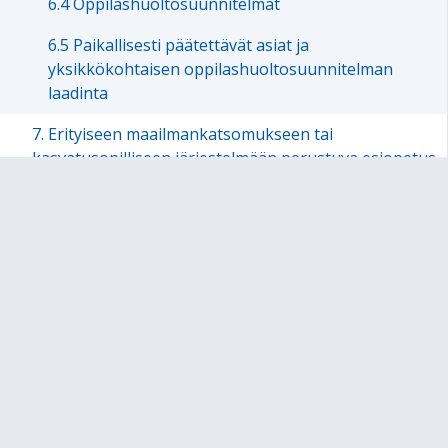
6.4 Oppilashuoltosuunnitelmat
6.5 Paikallisesti päätettävät asiat ja
yksikkökohtaisen oppilashuoltosuunnitelman
laadinta
7. Erityiseen maailmankatsomukseen tai
kasvatusopilliseen järjestelmään perustuva esiopetus
Sivukartta
Sivun alkuun
Ohjeet
Saavutettavuus
Yksityisyydensuoja
Lähetä palautetta Peda.net-ylläpidolle