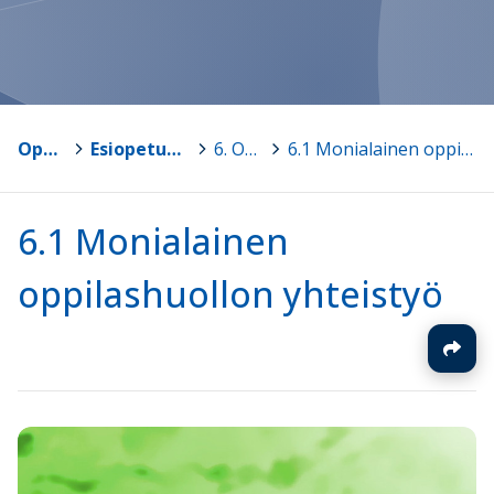
Opetussuunnitelmat
>
Esiopetuksen opetussuunnitelmapohja v1.0
>
6. Oppilashuolto
>
6.1 Monialainen oppilashuollon yhteistyö
6.1 Monialainen
oppilashuollon yhteistyö