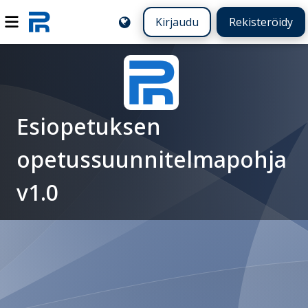
Kirjaudu
Rekisteröidy
Esiopetuksen
opetussuunnitelmapohja
v1.0