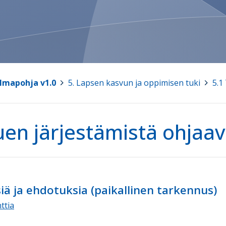
lmapohja v1.0
>
5. Lapsen kasvun ja oppimisen tuki
>
5.1
uen järjestämistä ohjaav
ä ja ehdotuksia (paikallinen tarkennus)
ttia