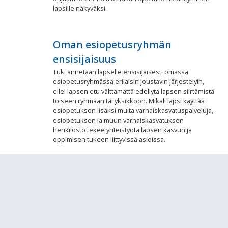
lapsille näkyväksi.
Oman esiopetusryhmän
ensisijaisuus
Tuki annetaan lapselle ensisijaisesti omassa
esiopetusryhmässä erilaisin joustavin järjestelyin,
ellei lapsen etu välttämättä edellytä lapsen siirtämistä
toiseen ryhmään tai yksikköön. Mikäli lapsi käyttää
esiopetuksen lisäksi muita varhaiskasvatuspalveluja,
esiopetuksen ja muun varhaiskasvatuksen
henkilöstö tekee yhteistyötä lapsen kasvun ja
oppimisen tukeen liittyvissä asioissa.
Tietojen siirto
On tärkeää, että tieto lapsen tuen tarpeesta ja
esiopetuksen aikana saamasta tuesta siirtyy myös
perusopetukseen. Opetuksen järjestäjät vastaavat
sujuvista tiedon siirron käytäntöjen luomisesta ja
kehittämisestä.