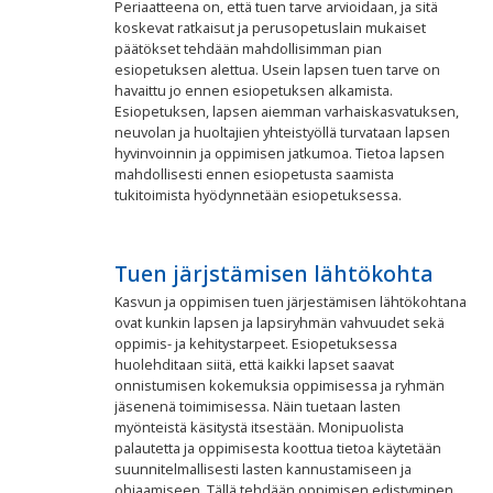
Periaatteena on, että tuen tarve arvioidaan, ja sitä
koskevat ratkaisut ja perusopetuslain mukaiset
päätökset tehdään mahdollisimman pian
esiopetuksen alettua. Usein lapsen tuen tarve on
havaittu jo ennen esiopetuksen alkamista.
Esiopetuksen, lapsen aiemman varhaiskasvatuksen,
neuvolan ja huoltajien yhteistyöllä turvataan lapsen
hyvinvoinnin ja oppimisen jatkumoa. Tietoa lapsen
mahdollisesti ennen esiopetusta saamista
tukitoimista hyödynnetään esiopetuksessa.
Tuen järjstämisen lähtökohta
Kasvun ja oppimisen tuen järjestämisen lähtökohtana
ovat kunkin lapsen ja lapsiryhmän vahvuudet sekä
oppimis- ja kehitystarpeet. Esiopetuksessa
huolehditaan siitä, että kaikki lapset saavat
onnistumisen kokemuksia oppimisessa ja ryhmän
jäsenenä toimimisessa. Näin tuetaan lasten
myönteistä käsitystä itsestään. Monipuolista
palautetta ja oppimisesta koottua tietoa käytetään
suunnitelmallisesti lasten kannustamiseen ja
ohjaamiseen. Tällä tehdään oppimisen edistyminen