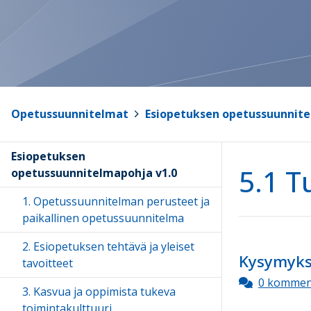
Opetussuunnitelmat
>
Esiopetuksen opetussuunnite
Esiopetuksen
5.1 T
opetussuunnitelmapohja v1.0
1. Opetussuunnitelman perusteet ja
paikallinen opetussuunnitelma
2. Esiopetuksen tehtävä ja yleiset
Kysymyksi
tavoitteet
0 kommen
3. Kasvua ja oppimista tukeva
toimintakulttuuri