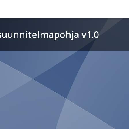
suunnitelmapohja v1.0