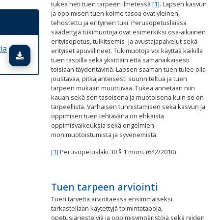
tukea heti tuen tarpeen ilmetessä
[1]
. Lapsen kasvun
ja oppimisen tuen kolme tasoa ovat yleinen,
tehostettu ja erityinen tuki. Perusopetuslaissa
säädettyjä tukimuotoja ovat esimerkiksi osa-aikainen
erityisopetus, tulkitsemis- ja avustajapalvelut sekä
ia
erityiset apuvälineet. Tukimuotoja voi käyttää kaikilla
Lataa tiedosto
tuen tasoilla sekä yksittäin että samanaikaisesti
toisiaan täydentävinä. Lapsen saaman tuen tulee olla
joustavaa, pitkäjänteisesti suunniteltua ja tuen
tarpeen mukaan muuttuvaa. Tukea annetaan niin
kauan sekä sen tasoisena ja muotoisena kuin se on
tarpeellista. Varhaisen tunnistamisen sekä kasvun ja
oppimisen tuen tehtävänä on ehkäistä
oppimisvaikeuksia sekä ongelmien
monimuotoistumista ja syvenemistä.
[1]
Perusopetuslaki 30 § 1 mom. (642/2010)
Tuen tarpeen arviointi
Tuen tarvetta arvioitaessa ensimmäiseksi
tarkastellaan käytettyjä toimintatapoja,
opetusjärjestelyjä ja oppimisympäristöjä sekä niiden