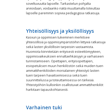
soveltuvuutta lapselle. Tarkastelun pohjalta
arvioidaan, voidaanko näitä muuttamalla toteuttaa
lapselle paremmin sopivia pedagogisia ratkaisuja.
Yhteisöllisyys ja yksilöllisyys
Kasvun ja oppimisen tukeminen merkitsee
yhteisöllisiä ja oppimisympäristöihin liittyviä ratkaisuja
sekä lasten yksilöllisiin tarpeisiin vastaamista.
Huomiota kiinnitetään erityisesti esteettömyyteen,
oppimisvaikeuksien ennaltaehkäisyyn ja varhaiseen
tunnistamiseen. Opettajien, erityisopettajien,
esiopetuksen muun henkilöstön sekä muiden tuen
ammattihenkilöiden monialainen yhteistyö lasten
tuen tarpeen havaitsemisessa sekä tuen
suunnittelussa ja toteuttamisessa on tärkeää.
Yhteistyöhön kulloinkin osallistuvat ammattihenkilöt
harkitaan tapauskohtaisesti.
Varhainen tuki