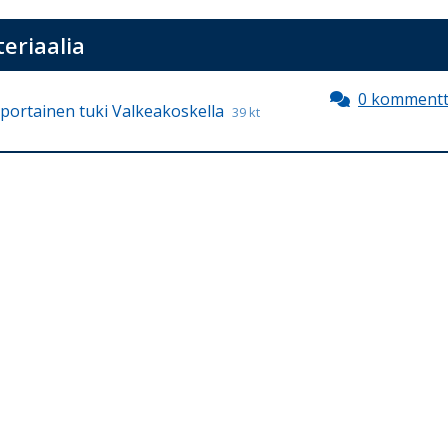
eriaalia
0 kommentt
portainen tuki Valkeakoskella
39 kt