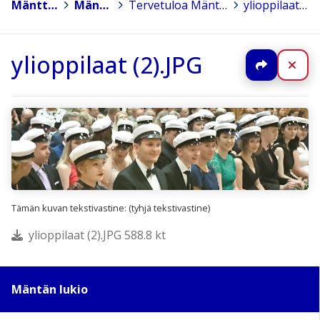
Mänttä-Vilppula
>
Mäntän lukio
>
Tervetuloa Mäntän lukion kotisivulle!
>
ylioppilaat (2).JPG
ylioppilaat (2).JPG
Jaa
Sul
Tämän kuvan tekstivastine: (tyhjä tekstivastine)
ylioppilaat (2).JPG 588.8 kt
Mäntän lukio