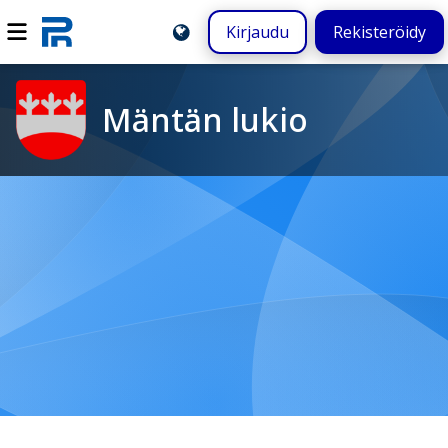
Kirjaudu
Rekisteröidy
Mäntän lukio