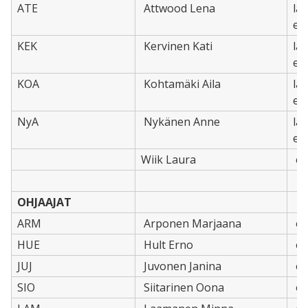
ATE
Attwood Lena
la
eri
KEK
Kervinen Kati
la
eri
KOA
Kohtamäki Aila
la
eri
NyA
Nykänen Anne
la
eri
Wiik Laura
er
OHJAAJAT
ARM
Arponen Marjaana
oh
HUE
Hult Erno
oh
JUJ
Juvonen Janina
oh
SIO
Siitarinen Oona
oh