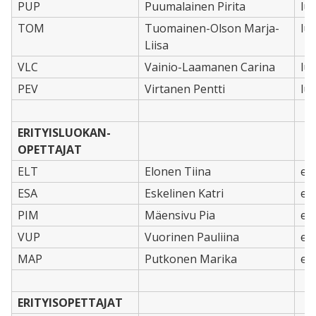
PUP
Puumalainen Pirita
lu
TOM
Tuomainen-Olson Marja-
lu
Liisa
VLC
Vainio-Laamanen Carina
lu
PEV
Virtanen Pentti
lu
ERITYISLUOKAN-
OPETTAJAT
ELT
Elonen Tiina
er
ESA
Eskelinen Katri
er
PIM
Mäensivu Pia
er
VUP
Vuorinen Pauliina
er
MAP
Putkonen Marika
er
ERITYISOPETTAJAT