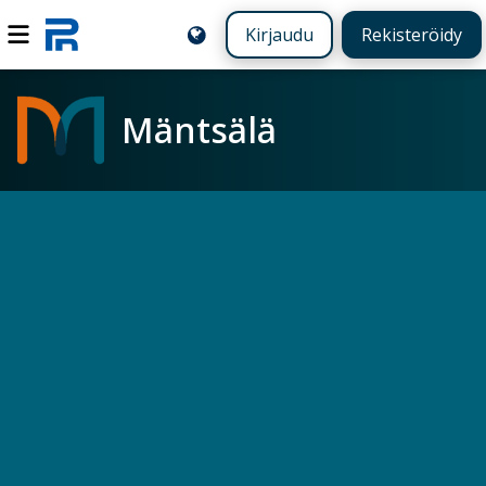
Kirjaudu
Rekisteröidy
Mäntsälä