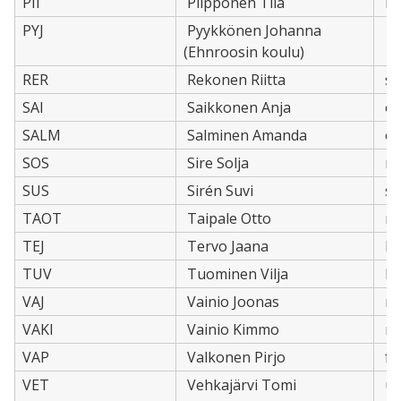
PII
Piipponen Tiia
ma
PYJ
Pyykkönen Johanna
(Ehnroosin koulu)
RER
Rekonen Riitta
su
SAI
Saikkonen Anja
op
SALM
Salminen Amanda
op
SOS
Sire Solja
m
SUS
Sirén Suvi
su
TAOT
Taipale Otto
m
TEJ
Tervo Jaana
bi,
TUV
Tuominen Vilja
hi,
VAJ
Vainio Joonas
ma
VAKI
Vainio Kimmo
m
VAP
Valkonen Pirjo
fy,
VET
Vehkajärvi Tomi
ue