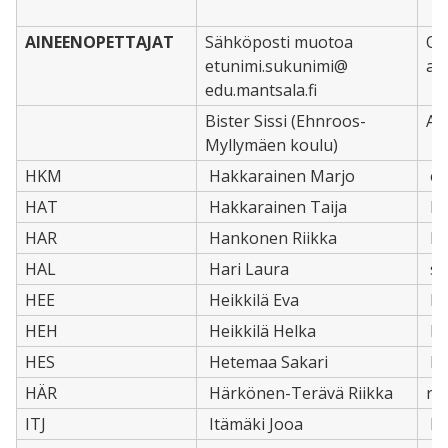
AINEENOPETTAJAT
Sähköposti muotoa
Op
etunimi.sukunimi@
ai
edu.mantsala.fi
Bister Sissi (Ehnroos-
A2
Myllymäen koulu)
HKM
Hakkarainen Marjo
en,
HAT
Hakkarainen Taija
hi,
HAR
Hankonen Riikka
ko,
HAL
Hari Laura
sa
HEE
Heikkilä Eva
li,
HEH
Heikkilä Helka
li,
HES
Hetemaa Sakari
ks
HÄR
Härkönen-Terävä Riikka
ru,
ITJ
Itämäki Jooa
bi