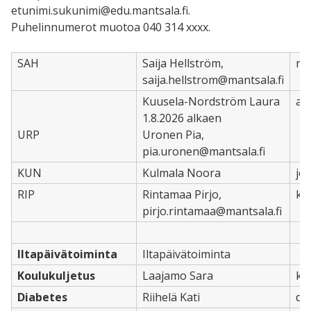
etunimi.sukunimi@edu.mantsala.fi.
Puhelinnumerot muotoa 040 314 xxxx.
SAH
Saija Hellström,
re
saija.hellstrom@mantsala.fi
Kuusela-Nordström Laura
ap
1.8.2026 alkaen
URP
Uronen Pia,
pia.uronen@mantsala.fi
KUN
Kulmala Noora
joh
RIP
Rintamaa Pirjo,
kou
pirjo.rintamaa@mantsala.fi
Iltapäivätoiminta
Iltapäivätoiminta
Koulukuljetus
Laajamo Sara
ko
Diabetes
Riihelä Kati
di