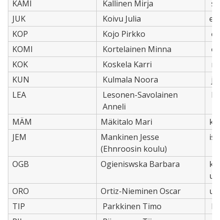
KAMI
Kallinen Mirja
su
JUK
Koivu Julia
en,
KOP
Kojo Pirkko
en
KOMI
Kortelainen Minna
en
KOK
Koskela Karri
ma
KUN
Kulmala Noora
jo
LEA
Lesonen-Savolainen
ks
Anneli
MÄM
Mäkitalo Mari
ku,
JEM
Mankinen Jesse
is
(Ehnroosin koulu)
OGB
Ogieniswska Barbara
ko
us
ORO
Ortiz-Nieminen Oscar
ue,
TIP
Parkkinen Timo
li,