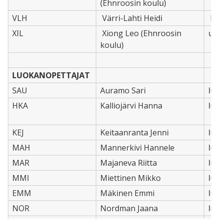
(Ehnroosin koulu)
VLH
Värri-Lahti Heidi
ko
XIL
Xiong Leo (Ehnroosin
ue
koulu)
LUOKANOPETTAJAT
SAU
Auramo Sari
lu
HKA
Kalliojärvi Hanna
lu
KEJ
Keitaanranta Jenni
lu
MAH
Mannerkivi Hannele
lu
MAR
Majaneva Riitta
lu
MMI
Miettinen Mikko
lu
EMM
Mäkinen Emmi
lu
NOR
Nordman Jaana
lu