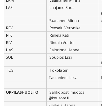
LAM
Laamanen Minna
oh
LAS
Laajamo Sara
oh
ko
Paananen Minna
oh
REV
Reesalu Veronika
oh
RIK
Riihelä Kati
oh
RIV
Rintala Voitto
oh
HAS
Salorinne Hanna
oh
SOE
Soupios Essi
oh
il
TOS
Tokola Sini
oh
Taulaniemi Liisa
ko
OPPILASHUOLTO
Sähköposti muotoa
@keusote.fi
Koskela Hanna
te