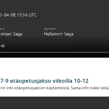
7-9 etäopetusjakso viikoilla 10-12
rin info etäopetusjakson käytänteistä. Sama info tulee vielä Wi