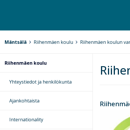
Mäntsälä
>
Riihenmäen koulu
>
Riihenmäen koulun va
Riihenmäen koulu
Riih
Yhteystiedot ja henkilökunta
Ajankohtaista
Riihenmä
Internationality