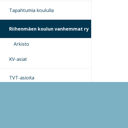
Tapahtumia koululla
Riihenmäen koulun vanhemmat ry
Arkisto
KV-asiat
TVT-asioita
Arkisto
Sekalaista