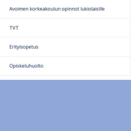
Avoimen korkeakoulun opinnot lukiolaisille
TVT
Erityisopetus
Opiskeluhuolto
Voi hyvin!
Opiskelijakunta
Kansainvälisyys