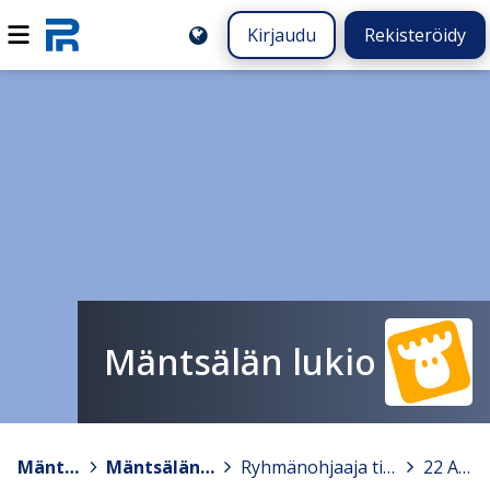
Kirjaudu
Rekisteröidy
Mäntsälän lukio
Mäntsälä
>
Mäntsälän lukio
>
Ryhmänohjaaja tiedottaa
>
22 A–D