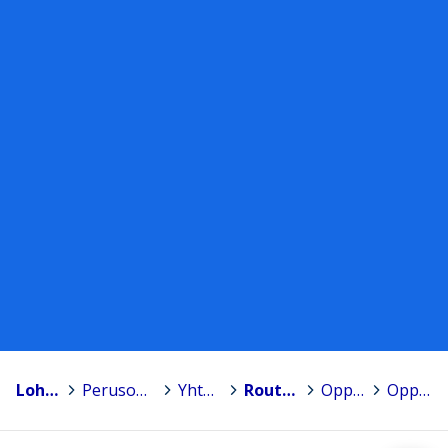
Lohja, Lojo
>
Perusopetus - Grundläggande utbildning
>
Yhtenäiskoulut
>
Routionmäen yhtenäiskoulu
>
Oppiminen
>
Oppiaineet