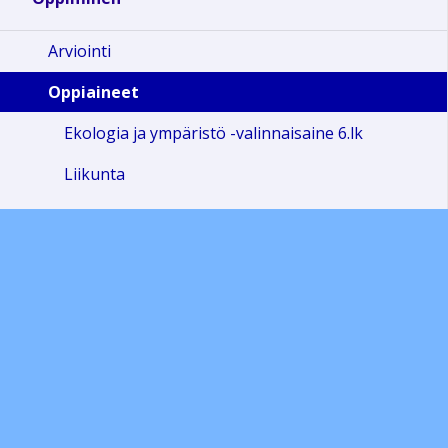
Arviointi
Oppiaineet
Ekologia ja ympäristö -valinnaisaine 6.lk
Liikunta
Jalava-luokkien toiminta-ajatus
Koulutietoa
Koulumme elämää
Oppilaskunta OPIKA