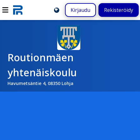
Kirjaudu
Rekisteröidy
Routionmäen
yhtenäiskoulu
Havumetsäntie 4, 08350 Lohja