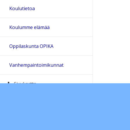
Koulutietoa
Koulumme elämää
Oppilaskunta OPIKA
Vanhempaintoimikunnat
Sivukartta
Ohjeet
Lähetä palautetta Peda.net-y
Saavutettavuus
Ilmoita asiaton sisältö
Yksityisyydensuoja
Tämän sivun lisenssi
Peda.net