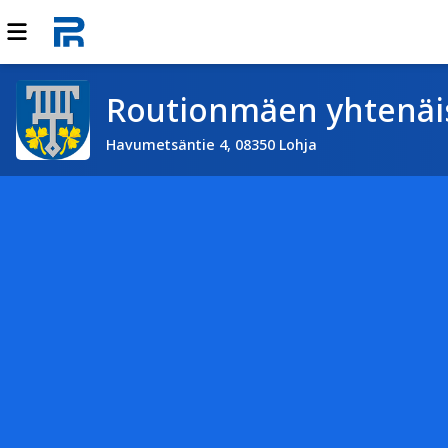
Routionmäen yhtenäi
Havumetsäntie 4, 08350 Lohja