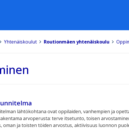
Yhtenäiskoulut
>
Routionmäen yhtenäiskoulu
>
Oppi
minen
unnitelma
elman lähtökohtana ovat oppilaiden, vanhempien ja opetta
rakentama arvoperusta: terve itsetunto, toisen arvostamine
 oman ja toisten töiden arvostus, aktiivisuus luonnon puol