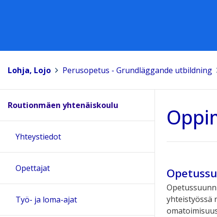
Lohja, Lojo
>
Perusopetus - Grundläggande utbildning
>
Routionmäen yhtenäiskoulu
Oppi
Yhteystiedot
Opettajat
Opetussu
Opetussuunnit
yhteistyössä 
Työ- ja loma-ajat
omatoimisuus,