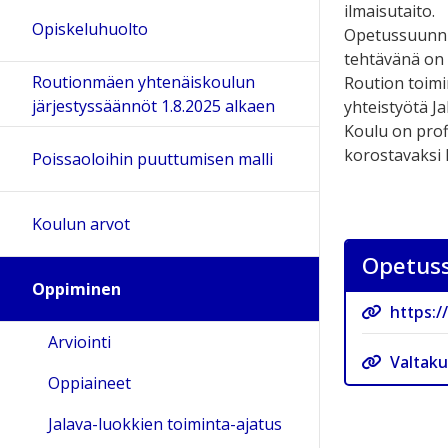
ilmaisutaito.
Opiskeluhuolto
Opetussuunni
tehtävänä on 
Routionmäen yhtenäiskoulun
Roution toimi
järjestyssäännöt 1.8.2025 alkaen
yhteistyötä J
Koulu on prof
korostavaksi 
Poissaoloihin puuttumisen malli
Koulun arvot
Opetuss
Oppiminen
https:/
Arviointi
Valtak
Oppiaineet
Jalava-luokkien toiminta-ajatus