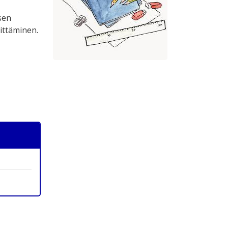
sen
ittäminen.