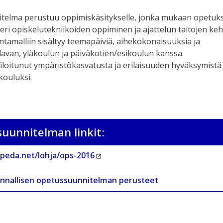
telma perustuu oppimiskäsitykselle, jonka mukaan opetuk
eri opiskelutekniikoiden oppiminen ja ajattelun taitojen keh
ntamalliin sisältyy teemapäiviä, aihekokonaisuuksia ja
alavan, yläkoulun ja päiväkotien/esikoulun kanssa.
iloitunut ympäristökasvatusta ja erilaisuuden hyväksymistä
kouluksi.
uunnitelman linkit:
/peda.net/lohja/ops-2016
unnallisen opetussuunnitelman perusteet