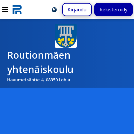
Kirjaudu
Rekisteröidy
Routionmäen
yhtenäiskoulu
Havumetsäntie 4, 08350 Lohja