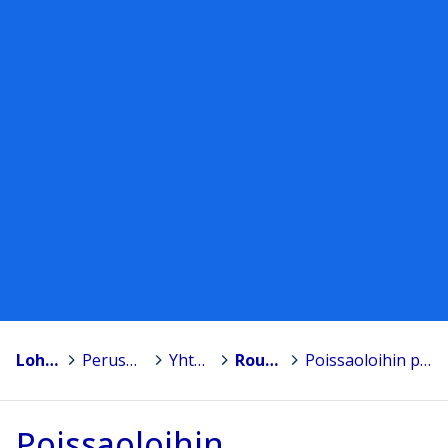
Lohja, Lojo
>
Perusopetus - Grundläggande utbildning
>
Yhtenäiskoulut
>
Routionmäen yhtenäiskoulu
>
Poissaoloihin puuttumisen malli
Poissaoloihin