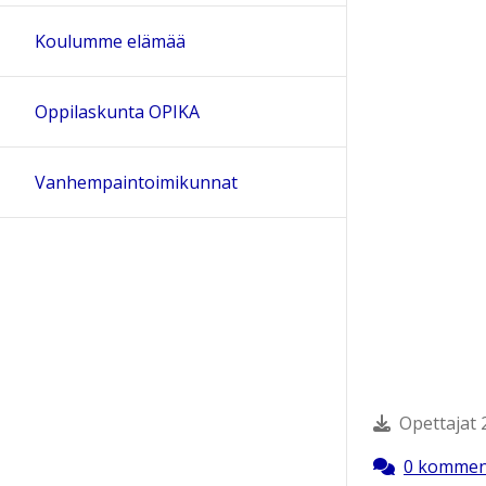
Koulumme elämää
Oppilaskunta OPIKA
Vanhempaintoimikunnat
Opettajat 
0 kommen