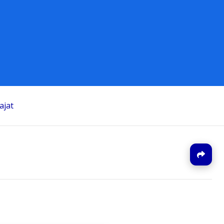
ajat
J