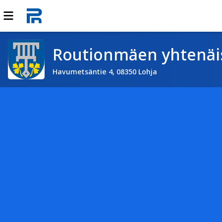
Routionmäen yhtenäi
Havumetsäntie 4, 08350 Lohja