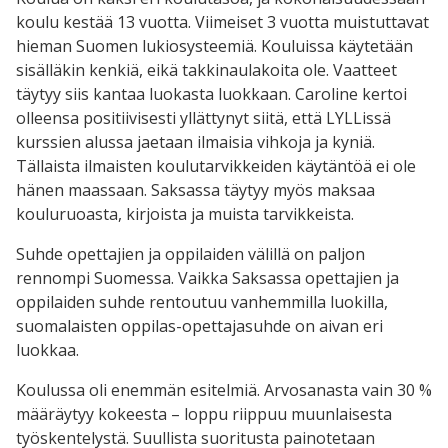
koulu kestää 13 vuotta. Viimeiset 3 vuotta muistuttavat
hieman Suomen lukiosysteemiä. Kouluissa käytetään
sisälläkin kenkiä, eikä takkinaulakoita ole. Vaatteet
täytyy siis kantaa luokasta luokkaan. Caroline kertoi
olleensa positiivisesti yllättynyt siitä, että LYLLissä
kurssien alussa jaetaan ilmaisia vihkoja ja kyniä.
Tällaista ilmaisten koulutarvikkeiden käytäntöä ei ole
hänen maassaan. Saksassa täytyy myös maksaa
kouluruoasta, kirjoista ja muista tarvikkeista.
Suhde opettajien ja oppilaiden välillä on paljon
rennompi Suomessa. Vaikka Saksassa opettajien ja
oppilaiden suhde rentoutuu vanhemmilla luokilla,
suomalaisten oppilas-opettajasuhde on aivan eri
luokkaa.
Koulussa oli enemmän esitelmiä. Arvosanasta vain 30 %
määräytyy kokeesta – loppu riippuu muunlaisesta
työskentelystä. Suullista suoritusta painotetaan