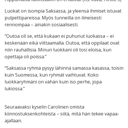
Luokat on isompia Saksassa, ja yleensä ihmiset istuvat
pulpettipareissa. Myös tunneilla on ilmeisesti
rennompaa – ainakin sosiaalisesti.
“Outoa oli se, että kukaan ei puhunut luokassa – ei
keskenään eikä viittaamalla. Outoa, että oppilaat ovat
niin rauhallisia. Minun luokkani oli tosi eloisa, kun
opettaja oli poissa.”
“Saksassa ryhmä pysyy lähinnä samassa kasassa, toisin
kuin Suomessa, kun ryhmät vaihtuvat. Koko
luokkaryhmäni on vähän kuin iso perhe, jopa
lukiossa.”
Seuraavaksi kyselin Carolinen omista
kiinnostuksenkohteista – siitä, mitä hän tekee vapaa-
ajallaan.