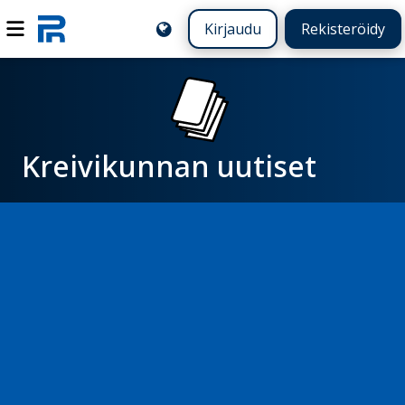
Kirjaudu
Rekisteröidy
Kreivikunnan uutiset