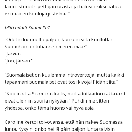
kiinnostunut opettajan urasta, ja halusin siksi nähdä
eri maiden koulujärjestelmiä."
Mitä odotit Suomelta?
“Odotin luonnolta paljon, kun olin siitä kuullutkin.
Suomihan on tuhannen meren maa?"
“Järven”
“Joo, järven.”
“Suomalaiset on kuulemma introverttejä, mutta kaikki
tapaamani suomalaiset ovat tosi kivoja! Pidän siitä.”
“Kuulin että Suomi on kallis, mutta inflaation takia erot
eivät ole niin suuria nykyään.” Pohdimme sitten
yhdessä, onko tämä huono vai hyvä asia.
Caroline kertoi toivovansa, että hän näkee Suomessa
lunta.
Kysyin, onko heillä päin paljon lunta talvisin.