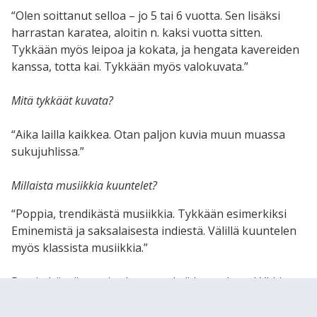
“Olen soittanut selloa – jo 5 tai 6 vuotta. Sen lisäksi
harrastan karatea, aloitin n. kaksi vuotta sitten.
Tykkään myös leipoa ja kokata, ja hengata kavereiden
kanssa, totta kai. Tykkään myös valokuvata.”
Mitä tykkäät kuvata?
“Aika lailla kaikkea. Otan paljon kuvia muun muassa
sukujuhlissa.”
Millaista musiikkia kuuntelet?
“Poppia, trendikästä musiikkia. Tykkään esimerkiksi
Eminemistä ja saksalaisesta indiestä. Välillä kuuntelen
myös klassista musiikkia.”
Pyysin häntä suosittelemaan yhtä kappaletta LYLLin
opiskelijoille. Hetken mietinnän ja Spotifyn
läpikampauksen jälkeen Caroline päätyi