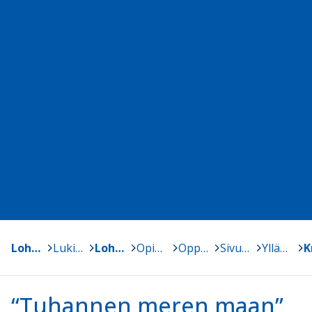
Lohja, Lojo
>
Lukiokoulutus - Gymnasieutbildning
>
Lohjan Yhteislyseon lukio
>
Opiskelijoille
>
Oppiaineet
>
Sivustojen ylläpito
>
Ylläpito
>
“Tuhannen meren maan”