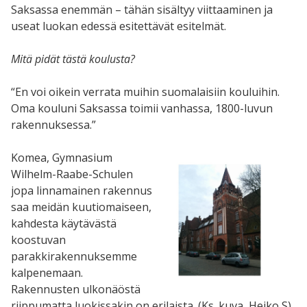
Saksassa enemmän – tähän sisältyy viittaaminen ja
useat luokan edessä esitettävät esitelmät.
Mitä pidät tästä koulusta?
“En voi oikein verrata muihin suomalaisiin kouluihin.
Oma kouluni Saksassa toimii vanhassa, 1800-luvun
rakennuksessa.”
Komea,
Gymnasium
Wilhelm-Raabe-Schule
n
jopa linnamainen rakennus
saa meidän kuutiomaiseen,
kahdesta käytävästä
koostuvan
parakkirakennuksemme
kalpenemaan.
Rakennusten ulkonäöstä
riippumatta luokissakin on erilaista. (Ks. kuva, Heiko S)