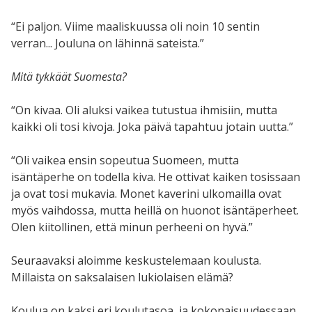
“Ei paljon. Viime maaliskuussa oli noin 10 sentin
verran... Jouluna on lähinnä sateista.”
Mitä tykkäät Suomesta?
“On kivaa. Oli aluksi vaikea tutustua ihmisiin, mutta
kaikki oli tosi kivoja. Joka päivä tapahtuu jotain uutta.”
“Oli vaikea ensin sopeutua Suomeen, mutta
isäntäperhe on todella kiva. He ottivat kaiken tosissaan
ja ovat tosi mukavia. Monet kaverini ulkomailla ovat
myös vaihdossa, mutta heillä on huonot isäntäperheet.
Olen kiitollinen, että minun perheeni on hyvä.”
Seuraavaksi aloimme keskustelemaan koulusta.
Millaista on saksalaisen lukiolaisen elämä?
Koulua on kaksi eri koulutasoa, ja kokonaisuudessaan