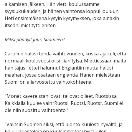
alkamisen jälkeen. Hän vietti koulussamme
syyslukukauden, ja hänen vaihtonsa loppui jouluun.
Heti ensimmäisenä kysyin kysymyksen, joka ainakin
itseäni mietitytti eniten.
Miksi päädyit juuri Suomeen?
Caroline halusi tehdä vaihtovuoden, koska ajatteli, että
normaali kouluvuosi olisi liian tylsä. Miettiessään maita
hän tajusi, ettei halunnut Englantiin mutta halusi
maahan, jossa osataan englantia. Hänen mielestään
Suomi on aliarvostettu vaihtokohteena.
“Monet kavereistani ovat, tai ovat olleet, Ruotsissa.
Kaikkialla kuulee vain ‘Ruotsi, Ruotsi, Ruotsi’. Suomi ei
ole niin suosittu vaihtoehto.”
“Valitsin Suomen siksi, että luonto kuulosti hyvältä, ja
koulujärjestelmä on kuulemma tosi hyvä. Olen