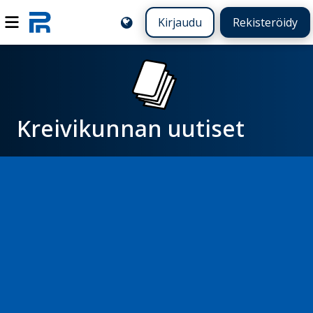
Kirjaudu
Rekisteröidy
Kreivikunnan uutiset