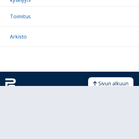
kyselyyn!
Toimitus
Arkisto
Sivun alkuun
Ohjeet
Saavutettavuus
Yksityisyydensuoja
Lähetä palautetta Peda.net-ylläpidolle
Ilmoita asiaton sisältö